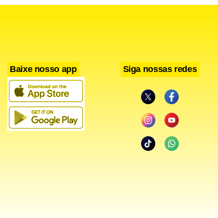
motoristas flagrados nessa situação (artigo 173) recebem
autuação gravíssima. A punição prevê suspensão do direito
de dirigir, recolhimento da habilitação, remoção do veículo
ao depósito e multa multiplicada por 10, cujo valor dobra
Baixe nosso app
Siga nossas redes
em caso de reincidência em 12 meses.
As mesmas penalidades e critérios financeiros aplicam-se a
quem promove ou participa de eventos organizados,
exibições e manobras perigosas sem autorização (artigo
174), com sanções válidas tanto para os condutores quanto
para os organizadores. Ao somar todas as infrações
ligadas a corridas clandestinas, o DF registrou 114
autuações entre janeiro e maio de 2025 (com 313 em todo
aquele ano), contra as 147 computadas nos cinco primeiros