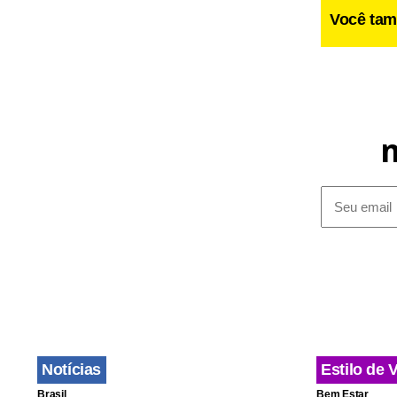
Você tam
A defesa do
Notícias
Estilo de 
Segundo o a
Brasil
Bem Estar