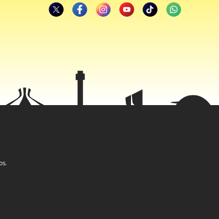
os.
 ao segundo