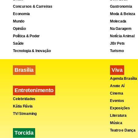
como cative
Concursos & Carreiras
Gastronomia
Economia
Moda & Beleza
afirmou que
Mundo
Molecada
foi consumid
Opinião
Na Garagem
Política & Poder
Notícia Animal
Ao julgar o 
Saúde
JBr Pets
Tecnologia & Inovação
Turismo
vítima apres
Explica que 
Brasília
Viva
fundamentar
Agenda Brasília
presentes n
Anote Aí
Entretenimento
Cinema
Celebridades
Eventos
Nesse sentid
Kátia Flávia
Exposições
devidamente
TV/ Streaming
Literatura
Assim, “o fa
Música
Teatro e Dança
é de rigor”, 
Torcida