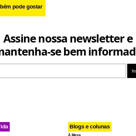
bém pode gostar
Assine nossa newsletter e
mantenha-se bem informad
 réu argumenta que há contradições nas versões apresentadas p
Vida
Blogs e colunas
cusado, a vítima teria comparecido espontaneamente ao local id
À Mesa