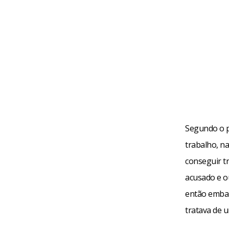
Segundo o p
trabalho, na
conseguir t
acusado e o
então embar
tratava de 