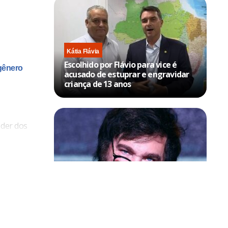
Kátia Flávia
Escolhido por Flávio para vice é
gênero
acusado de estuprar e engravidar
criança de 13 anos
oder dos
a, fez
va de matá-
 pelo
Política & Poder
Milei volta a chamar Lula de ‘ladrão’
F e ainda
e ‘corrupto’