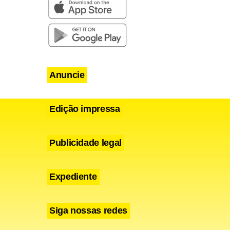
ue ele
uma droga
da versão da
Anuncie
lmente.
 e pode
Edição impressa
tras provas
Publicidade legal
estão
Expediente
dade do réu.
a condenação
Siga nossas redes