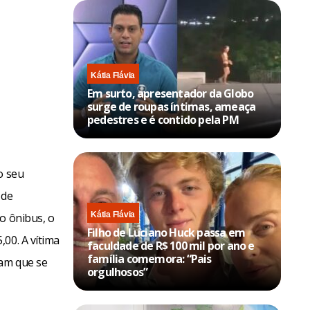
Kátia Flávia
Em surto, apresentador da Globo
surge de roupas íntimas, ameaça
pedestres e é contido pela PM
o seu
 de
Kátia Flávia
o ônibus, o
Filho de Luciano Huck passa em
00. A vítima
faculdade de R$ 100 mil por ano e
família comemora: “Pais
ram que se
orgulhosos”