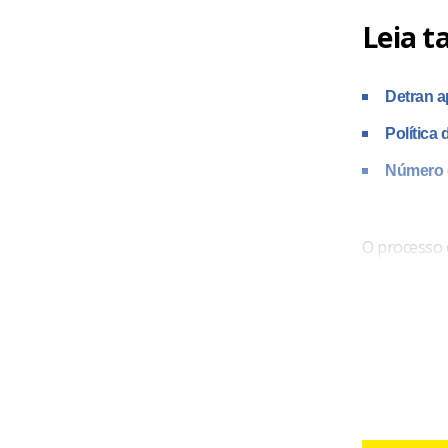
Leia 
Detran a
Política
Número 
O processo d
acusados até
contato com
la, caso não
namorado e 
teve o celul