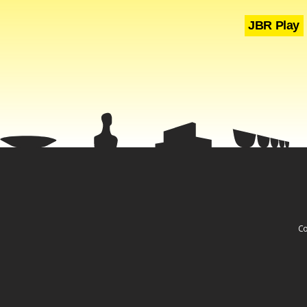
JBR Play
Co
O réu não p