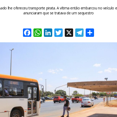
do lhe ofereceu transporte pirata. A vítima então embarcou no veículo 
anunciaram que se tratava de um sequestro
Facebook
WhatsApp
LinkedIn
Twitter
X
Telegra
Share