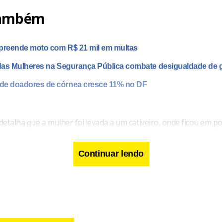
também
preende moto com R$ 21 mil em multas
 das Mulheres na Segurança Pública combate desigualdade de 
de doadores de córnea cresce 11% no DF
etalha que a mulher foi levada a um cativeiro, onde ficou em p
 o dia 23 de junho de 2023. O réu, por meio do telefone da vítim
 amigos solicitando R$ 10 mil de resgate, ao passo que ameaça
Continuar lendo
 fosse pago o valor exigido. Após o pagamento de R$ 3 mil, feito
amigos da vítima, ela foi deixada na rodoviária de Sobradinho/D
ar roubado.