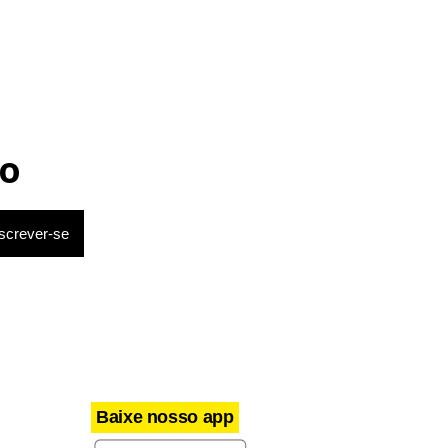
o
ela vítima.
Baixe nosso app
entificado