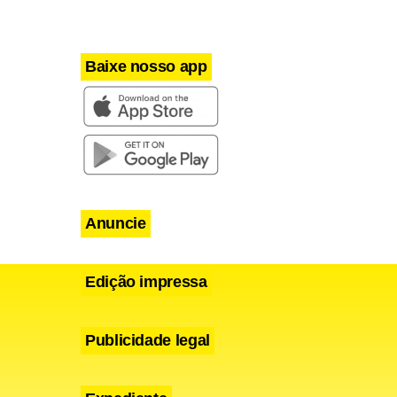
a tornou-se
Baixe nosso app
va até hoje.
Anuncie
Edição impressa
Publicidade legal