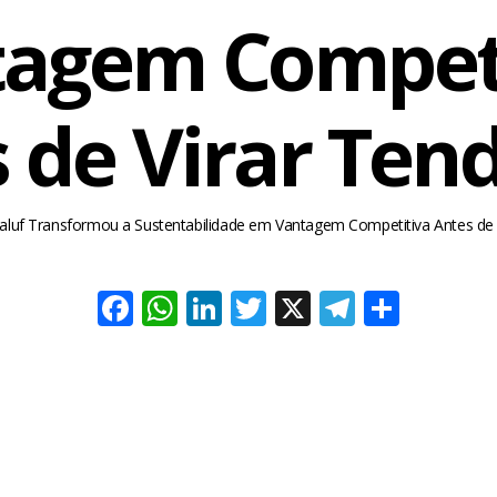
agem Compet
 de Virar Ten
luf Transformou a Sustentabilidade em Vantagem Competitiva Antes de 
Facebook
WhatsApp
LinkedIn
Twitter
X
Telegra
Share