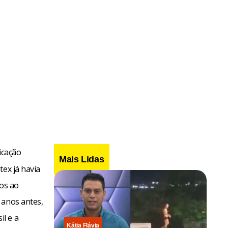
ficação
Mais Lidas
tex já havia
os ao
 anos antes,
l e a
Kátia Flávia