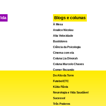
ava indo.
 depois, essa leitura se materializou em um contrato. A empres
Vida
Blogs e colunas
 relevante da Home Depot, relação comercial que permanece ati
À Mesa
Analice Nicolau
Alta Velocidade
Bastidores
Ciência da Psicologia
Cinema com ela
Coluna Lia Dinorah
Coluna Marcelo Chaves
Comer Rezando
Do Alto da Torre
Futebol ETC
Kátia Flávia
Neurologia e Vida Saudável
Sucesso!
Três Poderes