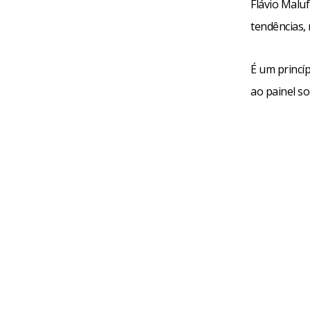
Flávio Maluf
tendências, 
É um princíp
ao painel so