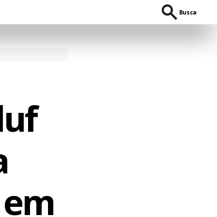
Busca
luf
a
e em