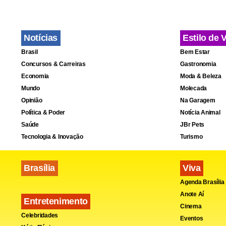
mercado est
Quatro anos
Notícias
Estilo de 
fornecedora
Brasil
Bem Estar
Concursos & Carreiras
Gastronomia
Economia
Moda & Beleza
Mundo
Molecada
Opinião
Na Garagem
Política & Poder
Notícia Animal
Saúde
JBr Pets
Tecnologia & Inovação
Turismo
Brasília
Viva
Agenda Brasília
Anote Aí
Entretenimento
Cinema
Celebridades
Eventos