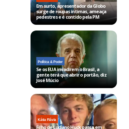
Em surto, apresentador da Globo
surge de roupas íntimas, ameaça
pedestres e é contido pela PM
Política & Poder
Se os EUA invadirem o Brasil, a
gente terá que abrir o portão, diz
José Múcio
Kátia Flávia
Filho de Luciano Huck passa em