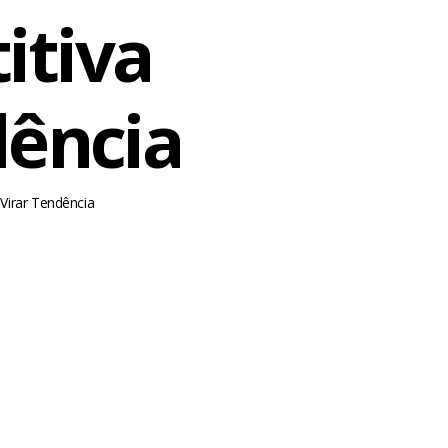
itiva
dência
Virar Tendência
m