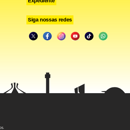
Expediente
Siga nossas redes
brasileiros
squisa da
esse número
rmação.
istiria.
o como
os.