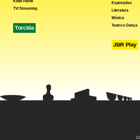
Kátia Flávia
Exposições
TV/ Streaming
Literatura
Música
Teatro e Dança
Torcida
O número qu
dizem estar
JBR Play
Opinion Box
era irreleva
O que
inter
A flo
cenár
Co