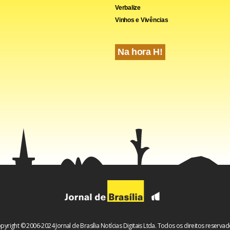
Verbalize
Vinhos e Vivências
e contextualiza essa antecipação: hoje, 37% dos consumidores 
Na hora H!
 dispostos a pagar mais por produtos sustentáveis, segundo pe
 e da Neogrid, publicada pela CNDL. No início dos anos 2000, 
nte. O mercado que justificaria a certificação ainda estava em fo
Flávio Maluf era a trajetória de um mercado que ainda ex
essava a
resta como infraestrutura, nã
io
pyright © 2006-2024 Jornal de Brasília Notícias Digitais Ltda. Todos os direitos reservad