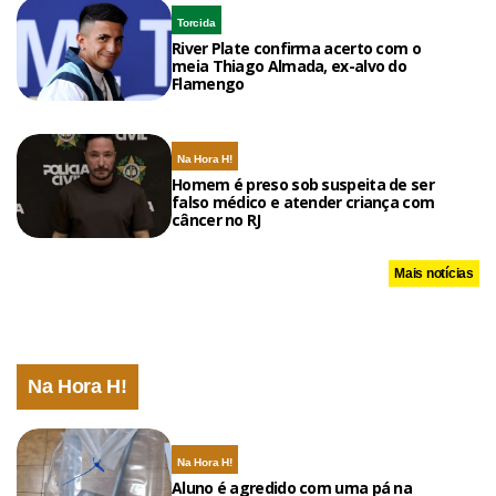
Torcida
River Plate confirma acerto com o
meia Thiago Almada, ex-alvo do
Flamengo
Na Hora H!
Homem é preso sob suspeita de ser
falso médico e atender criança com
câncer no RJ
Mais notícias
Na Hora H!
Na Hora H!
Aluno é agredido com uma pá na