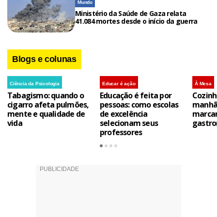
Mundo
Ministério da Saúde de Gaza relata
41.084 mortes desde o início da guerra
Blogs e colunas
Ciência da Psicologia
Educar é ação
À Mesa
Tabagismo: quando o
Educação é feita por
Cozinh
cigarro afeta pulmões,
pessoas: como escolas
manhã 
mente e qualidade de
de excelência
marca
vida
selecionam seus
gastro
professores