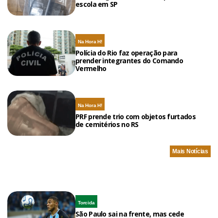
escola em SP
Na Hora H!
Polícia do Rio faz operação para
prender integrantes do Comando
Vermelho
Na Hora H!
PRF prende trio com objetos furtados
de cemitérios no RS
Mais Notícias
Torcida
São Paulo sai na frente, mas cede