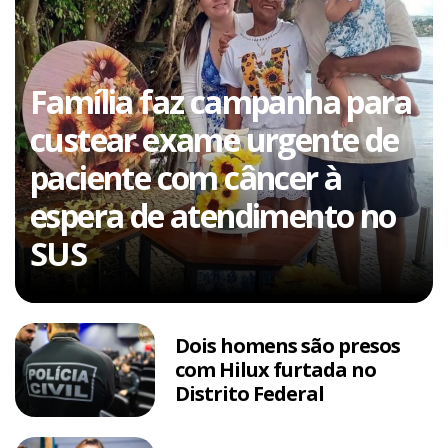
Família faz campanha para
custear exame urgente de
paciente com câncer à
espera de atendimento no
SUS
Dois homens são presos
com Hilux furtada no
Distrito Federal