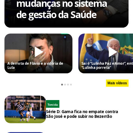
mudanças no sistema
de gestão da Saúde
A derrota de Flávio e a vitória de
Sai o “Lulinha Paz e Amor”, ent
Lula
“Lulinha porreta”
Mais vídeos
Torcida
Série D: Gama fica no empate contra
São José e pode subir no Bezerrão