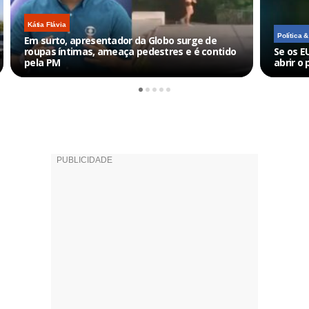
Kátia Flávia
Política 
Em surto, apresentador da Globo surge de
roupas íntimas, ameaça pedestres e é contido
Se os E
pela PM
abrir o 