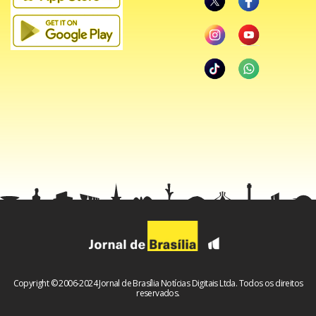
Horário de funcionamento: Terça a sexta das 12h às 15h e
das 19h às 23h. Sábado das 12h às 16h e das 19h às 23h.
Domingo das 12h às 16h.
Siga:
@leparisienbistrotbsb
Pedidos: iFood, Rappi e 99 Food
Santo bar
Endereço: CLN 201 Bloco C
Horário de Funcionamento: de terça-feira a sábado, das
11h às 00h; Domingo: 11h às 23h.
Telefone: (61) 3877-1001
Redes sociais:
@santobarbrasilia
Copyright © 2006-2024 Jornal de Brasília Notícias Digitais Ltda. Todos os direitos
reservados.