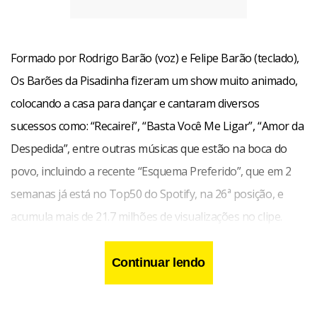
Formado por Rodrigo Barão (voz) e Felipe Barão (teclado),
Os Barões da Pisadinha fizeram um show muito animado,
colocando a casa para dançar e cantaram diversos
sucessos como: “Recairei”, “Basta Você Me Ligar”, “Amor da
Despedida”, entre outras músicas que estão na boca do
povo, incluindo a recente “Esquema Preferido”, que em 2
semanas já está no Top50 do Spotify, na 26ª posição, e
acumula mais de 21.7 milhões de visualizações no clipe.
A novidade ficou por conta do novo single “A Roça Ou a
Continuar lendo
Cidade (Da Roça Pra Cidade)”, a terceira faixa lançada do
projeto, pensada para estrear exclusivamente no BBB. Por