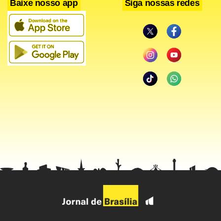
Baixe nosso app
Siga nossas redes
A canção, que entrou no YouTube após o BBB já conta
com mais de 1.1 milhão de visualizações, trazendo o melhor
do ritmo que tem conquistado o Brasil e contando a
história de um relacionamento entre um cara do interior e
uma patricinha da cidade grande. Apesar do começo
intenso e apaixonado, a mulher pede para o homem
escolher entre a roça ou a cidade.
“A gente acredita bastante nessa faixa porque ela tem uma