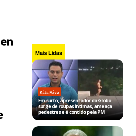
zen
Mais Lidas
Kátia Flávia
Em surto, apresentador da Globo
surge de roupas íntimas, ameaça
e
pedestres e é contido pela PM