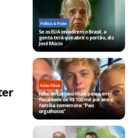
a
Política & Poder
Se os EUA invadirem o Brasil, a
gente terá que abrir o portão, diz
José Múcio
Kátia Flávia
ter
Filho de Luciano Huck passa em
faculdade de R$ 100 mil por ano e
família comemora: “Pais
orgulhosos”