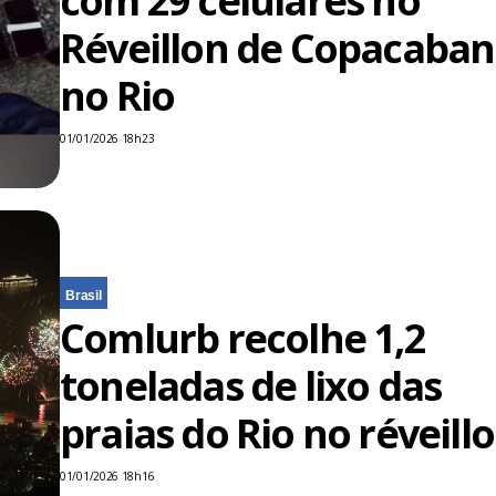
com 29 celulares no
Réveillon de Copacaban
no Rio
01/01/2026 18h23
Brasil
Comlurb recolhe 1,2
toneladas de lixo das
praias do Rio no réveill
01/01/2026 18h16