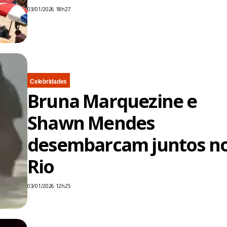
03/01/2026 18h27
Celebridades
Bruna Marquezine e
Shawn Mendes
desembarcam juntos n
Rio
03/01/2026 12h25