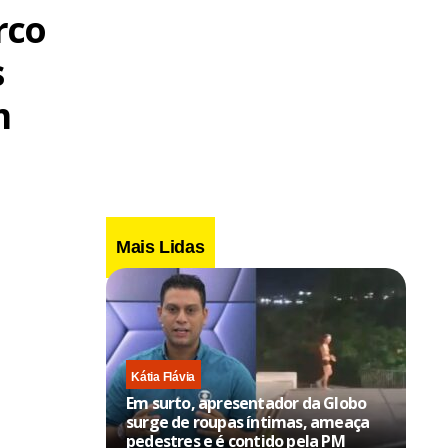
rco
s
m
Mais Lidas
Kátia Flávia
Em surto, apresentador da Globo
surge de roupas íntimas, ameaça
pedestres e é contido pela PM