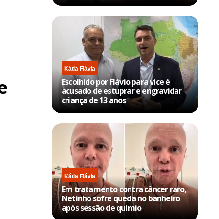
Kátia Flávia
e
Escolhido por Flávio para vice é
acusado de estuprar e engravidar
criança de 13 anos
Kátia Flávia
Em tratamento contra câncer raro,
Netinho sofre queda no banheiro
após sessão de quimio