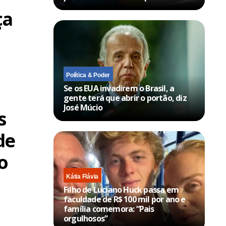
ça
Política & Poder
Se os EUA invadirem o Brasil, a
gente terá que abrir o portão, diz
José Múcio
s
de
o
Kátia Flávia
Filho de Luciano Huck passa em
faculdade de R$ 100 mil por ano e
família comemora: “Pais
orgulhosos”