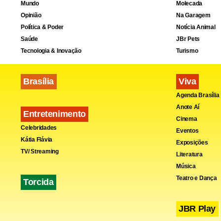
Mundo
Molecada
Opinião
Na Garagem
Política & Poder
Notícia Animal
Saúde
JBr Pets
Tecnologia & Inovação
Turismo
Brasília
Viva
Agenda Brasília
Anote Aí
Entretenimento
Cinema
Celebridades
Eventos
Kátia Flávia
Exposições
TV/ Streaming
Literatura
Música
Teatro e Dança
Torcida
JBR Play