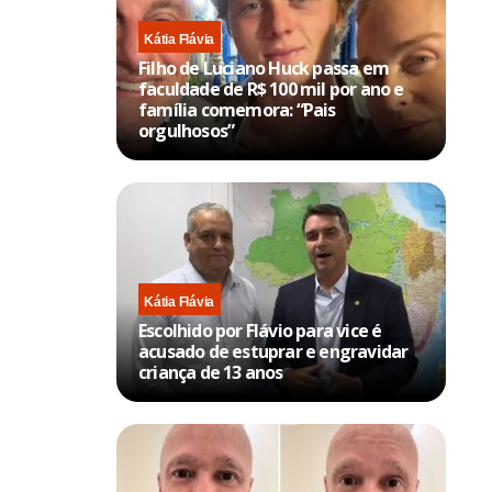
Kátia Flávia
Filho de Luciano Huck passa em
faculdade de R$ 100 mil por ano e
família comemora: “Pais
orgulhosos”
Kátia Flávia
Escolhido por Flávio para vice é
acusado de estuprar e engravidar
criança de 13 anos