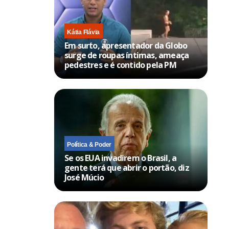
Kátia Flávia
Em surto, apresentador da Globo
surge de roupas íntimas, ameaça
pedestres e é contido pela PM
Política & Poder
Se os EUA invadirem o Brasil, a
gente terá que abrir o portão, diz
José Múcio