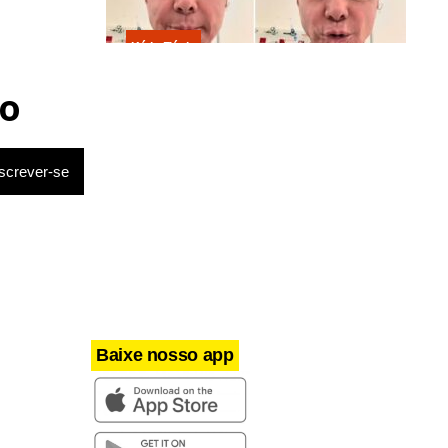
Kátia Flávia
Em tratamento contra câncer raro,
Netinho sofre queda no banheiro
o
após sessão de quimio
Baixe nosso app