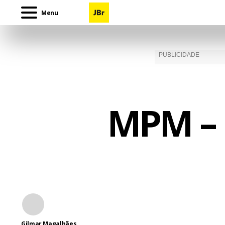
Menu
MPM – 
Gilmar Magalhães