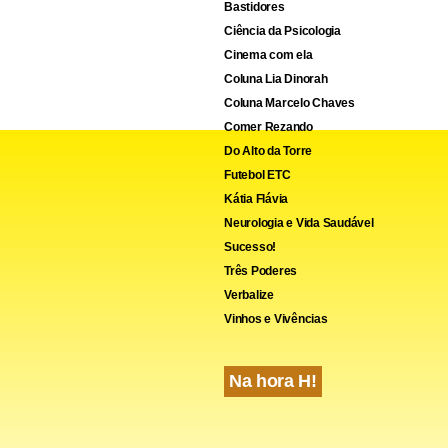
Bastidores
Ciência da Psicologia
Cinema com ela
Coluna Lia Dinorah
Coluna Marcelo Chaves
Comer Rezando
Do Alto da Torre
Futebol ETC
Kátia Flávia
Neurologia e Vida Saudável
Sucesso!
Três Poderes
Verbalize
Vinhos e Vivências
Na hora H!