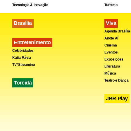
Tecnologia & Inovação
Turismo
Brasília
Viva
Agenda Brasília
Anote Aí
Entretenimento
Cinema
Celebridades
Eventos
Kátia Flávia
Exposições
TV/ Streaming
Literatura
Música
Teatro e Dança
Torcida
JBR Play