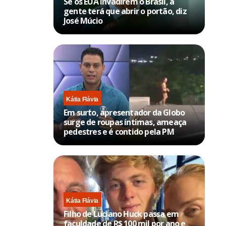
Se os EUA invadirem o Brasil, a
gente terá que abrir o portão, diz
José Múcio
Kátia Flávia
Em surto, apresentador da Globo
surge de roupas íntimas, ameaça
pedestres e é contido pela PM
Kátia Flávia
Filho de Luciano Huck passa em
faculdade de R$ 100 mil por ano e