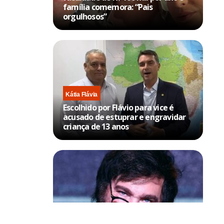
família comemora: “Pais
orgulhosos”
Kátia Flávia
Escolhido por Flávio para vice é
acusado de estuprar e engravidar
criança de 13 anos
Política & Poder