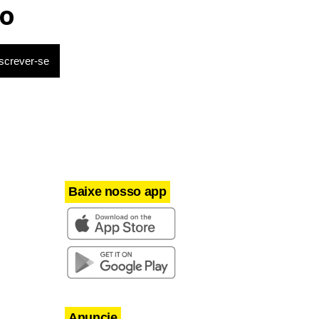
Milei volta a chamar Lula de ‘ladrão’
o
e ‘corrupto’
Baixe nosso app
Anuncie