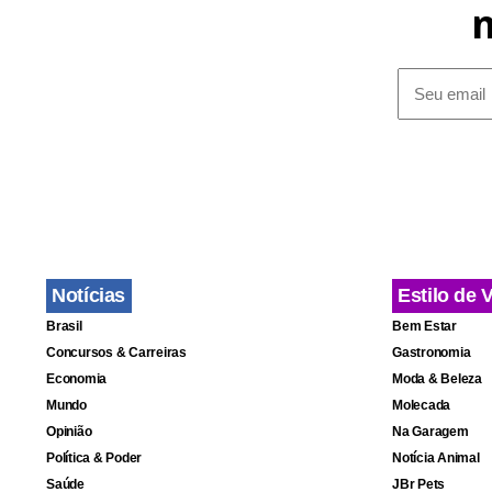
Notícias
Estilo de 
Brasil
Bem Estar
Concursos & Carreiras
Gastronomia
Economia
Moda & Beleza
Mundo
Molecada
Opinião
Na Garagem
Política & Poder
Notícia Animal
Saúde
JBr Pets