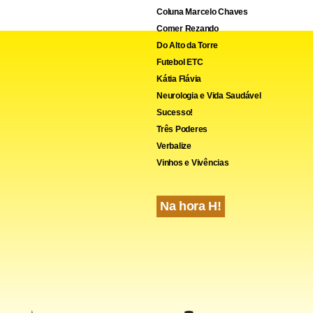
Coluna Marcelo Chaves
Comer Rezando
Do Alto da Torre
Futebol ETC
Kátia Flávia
Neurologia e Vida Saudável
Sucesso!
Três Poderes
Verbalize
Vinhos e Vivências
Na hora H!