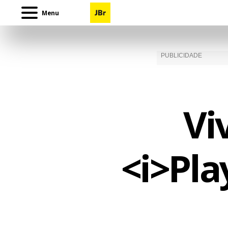
Menu
Vi
<i>Pla