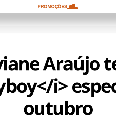
PROMOÇÕES
viane Araújo t
yboy</i> espe
outubro