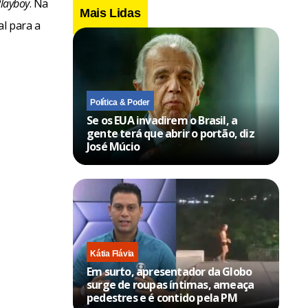
layboy
. Na
Mais Lidas
al para a
Política & Poder
Se os EUA invadirem o Brasil, a
gente terá que abrir o portão, diz
José Múcio
Kátia Flávia
Em surto, apresentador da Globo
surge de roupas íntimas, ameaça
pedestres e é contido pela PM