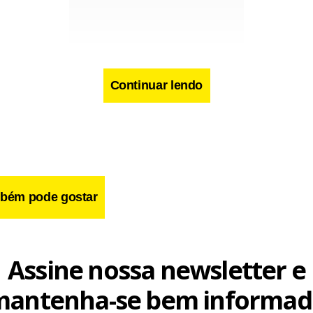
Continuar lendo
cebook
WhatsApp
LinkedIn
Twitter
X
Telegram
Share
bém pode gostar
Assine nossa newsletter e
mantenha-se bem informad