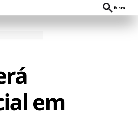
Busca
erá
cial em