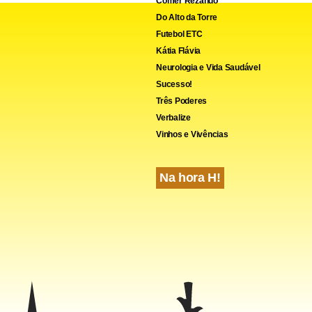
Comer Rezando
Do Alto da Torre
Futebol ETC
Kátia Flávia
Neurologia e Vida Saudável
Sucesso!
Três Poderes
Verbalize
Vinhos e Vivências
Na hora H!