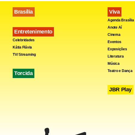
Brasília
Viva
Agenda Brasília
Anote Aí
Entretenimento
Cinema
Celebridades
Eventos
Kátia Flávia
Exposições
TV/ Streaming
Literatura
Música
Teatro e Dança
Torcida
JBR Play