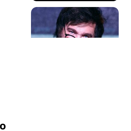
Política & Poder
Milei volta a chamar Lula de ‘ladrão’
e ‘corrupto’
o