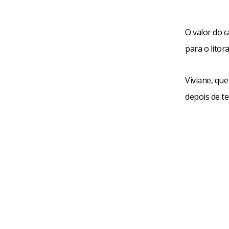
O valor do 
para o litor
Viviane, qu
depois de t