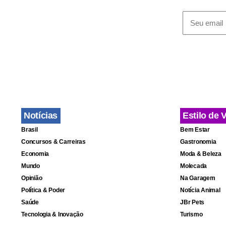
Notícias
Estilo de 
Brasil
Bem Estar
Concursos & Carreiras
Gastronomia
Economia
Moda & Beleza
Mundo
Molecada
Opinião
Na Garagem
Política & Poder
Notícia Animal
Saúde
JBr Pets
Tecnologia & Inovação
Turismo