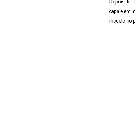
Depois de c
capa e em ma
modelo no 