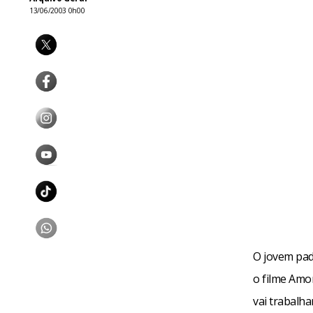
13/06/2003 0h00
O jovem pad
o filme Amor
vai trabalh