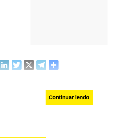
cebook
WhatsApp
LinkedIn
Twitter
X
Telegram
Share
Continuar lendo