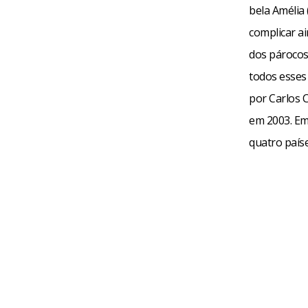
bela Amélia
complicar a
dos párocos 
todos esses 
por Carlos 
em 2003. Em
quatro país