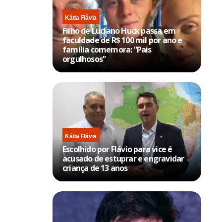
Kátia Flávia
Filho de Luciano Huck passa em
faculdade de R$ 100 mil por ano e
família comemora: “Pais
orgulhosos”
Kátia Flávia
Escolhido por Flávio para vice é
acusado de estuprar e engravidar
criança de 13 anos