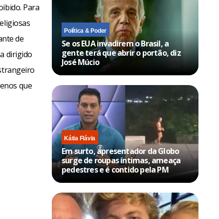
oibido. Para
eligiosas
Política & Poder
ante de
Se os EUA invadirem o Brasil, a
gente terá que abrir o portão, diz
a dirigido
José Múcio
strangeiro
menos que
Kátia Flávia
Em surto, apresentador da Globo
surge de roupas íntimas, ameaça
pedestres e é contido pela PM