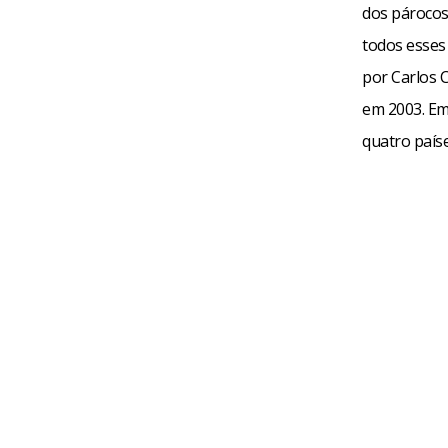
dos párocos 
todos esses 
por Carlos 
em 2003. Em
quatro país