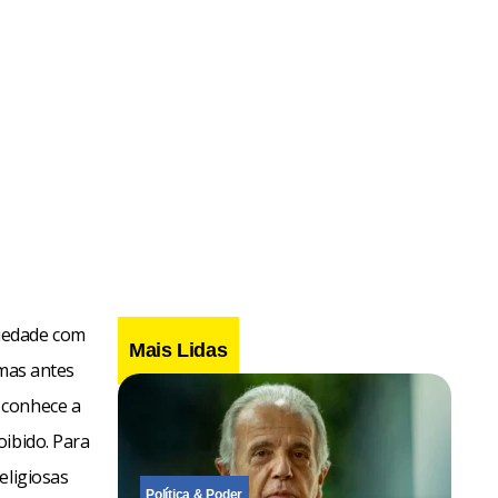
riedade com
Mais Lidas
 mas antes
 conhece a
oibido. Para
eligiosas
Política & Poder