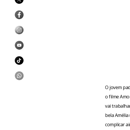
O jovem pad
o filme Amor
vai trabalh
bela Amélia
complicar a