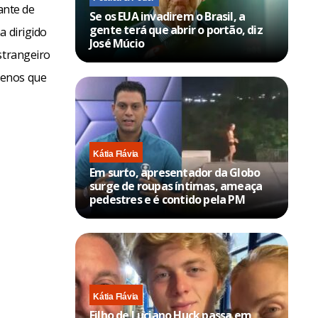
ante de
Se os EUA invadirem o Brasil, a
gente terá que abrir o portão, diz
a dirigido
José Múcio
strangeiro
menos que
Kátia Flávia
Em surto, apresentador da Globo
surge de roupas íntimas, ameaça
pedestres e é contido pela PM
Kátia Flávia
Filho de Luciano Huck passa em