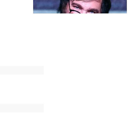
Política & Poder
Milei volta a chamar Lula de ‘ladrão’
e ‘corrupto’