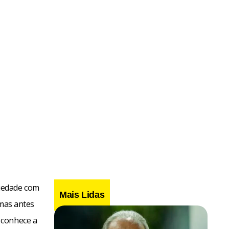
riedade com
Mais Lidas
 mas antes
 conhece a