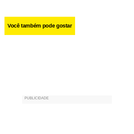
Você também pode gostar
Facebook
WhatsApp
LinkedIn
Twitter
X
Telegram
Share