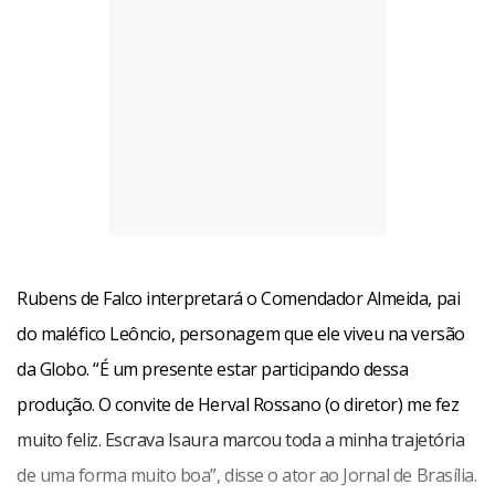
Rubens de Falco interpretará o Comendador Almeida, pai
do maléfico Leôncio, personagem que ele viveu na versão
da Globo. “É um presente estar participando dessa
produção. O convite de Herval Rossano (o diretor) me fez
“A Record está apostando muito alto na novela e no setor
muito feliz. Escrava Isaura marcou toda a minha trajetória
de dramaturgia de um modo geral. Estamos trabalhando
de uma forma muito boa”, disse o ator ao Jornal de Brasília.
com carta branca. Sempre temos nossos pedidos