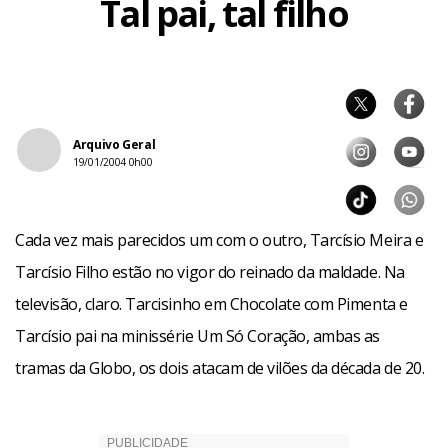
Sem querer ver seu trabalho comparado ao do pai, Tarcísio
Tal pai, tal filho
para a TV Globo. “Devemos estar onde é melhor para nós.
Filho diz que o fato de os dois personagens serem maus e
Hoje, o melhor para mim é a Record, mas isso não invalida
viverem na mesma época é apenas uma coincidência: “Os
que um ia possa voltar a ser a Globo”, afirma.
tons dos trabalhos são muito diferentes, e o fato de a
gente ser parecido é apenas uma condição genética”.
Facebook
WhatsApp
LinkedIn
Twitter
X
Telegram
Share
Arquivo Geral
19/01/2004 0h00
Cada vez mais parecidos um com o outro, Tarcísio Meira e
Tarcísio Filho estão no vigor do reinado da maldade. Na
televisão, claro. Tarcisinho em Chocolate com Pimenta e
Tarcísio pai na minissérie Um Só Coração, ambas as
tramas da Globo, os dois atacam de vilões da década de 20.