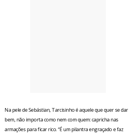
Em comum entre eles, também, está o talento com que
ambos interpretam seus respectivos papéis. O pai, como
sempre, se supera na pele de um milionário que
menospreza o filho porque acha que ele é gay e que, ao
perder toda a fortuna com a crise de 1929, vai cometer
suicídio. E o filho ainda promete momentos hilários na
novelinha das seis.
Na pele de Sebástian, Tarcisinho é aquele que quer se dar
Facebook
WhatsApp
LinkedIn
Twitter
X
Telegram
Share
bem, não importa como nem com quem: capricha nas
armações para ficar rico. “É um pilantra engraçado e faz