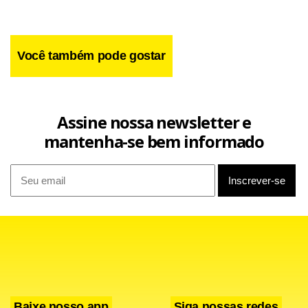
Você também pode gostar
Assine nossa newsletter e
Já Tarcísio Meira, o mau-caráter Coronel Totonho Sousa
mantenha-se bem informado
Borba de Um Só Coração, pelo menos até agora não abriu
caminho para seu personagem assumir as tintas do
humor – algo que soube compor muito bem como o
vampiro Bóris de O Beijo do Vampiro, também na Globo.
Totonho tem prazer em humilhar todos a sua volta,
incluindo seus filhos. “Coronel Totonho está no limiar
Baixe nosso app
Siga nossas redes