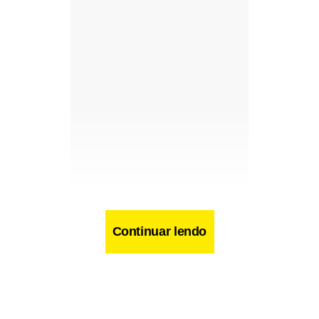
Continuar lendo
Facebook
WhatsApp
LinkedIn
Twitter
X
Telegram
Share