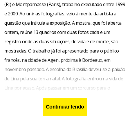
(RJ) e Montparnasse (Paris), trabalho executado entre 1999
e 2000. Ao unir as fotografias, veio à mente da artista a
questão que intitula a exposição. A mostra, que foi aberta
ontem, reúne 13 quadros com duas fotos cada e um
registro onde as duas situações, de vida e de morte, são
mostradas. O trabalho já foi apresentado para o público
francês, na cidade de Agen, próxima à Bordeaux, em
novembro passado. A escolha da Brasília deveu-se à paixão
de Lina pela sua terra natal. A fotografia entrou na vida de
Lina por acaso. Após passar em um corcurso para o
Tribunal de Contas do Estado do Rio de Janeiro, assumiu
seu cargo na Assessoria de Comunicação da instituição.
Continuar lendo
Com a falta de um fotógrafo, Lina responsabilizou-se pelas
pautas de fotografia da revista do TCE-RJ, despertando o