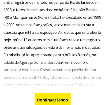
entre registros de moradores de rua do Rio de Janeiro, em
1998, e fotos de estátuas dos cemitérios São João Batista
(RJ) e Montparnasse (Paris), trabalho executado entre 1999
e 2000. Ao unir as fotografias, veio à mente da artista a
questão que intitula a exposição. A mostra, que será aberta
hoje, reúne 13 quadros com duas fotos cada e um registro
onde as duas situações, de vida e de morte, são mostradas.
O trabalho já foi apresentado para o público francês, na
cidade de Agen, próxima à Bordeuax, em novembro
passado. A escolha da Brasília deveu-se a paixão de Lina
pela sua terra natal. A fotografia entrou na vida de Lina por
acaso. Após passar em um corcurso para o Tribunal de
Contas do Estado do Rio de Janeiro, assumiu seu cargo na
Assessoria de Comunicação da instituição. Com a falta de
Continuar lendo