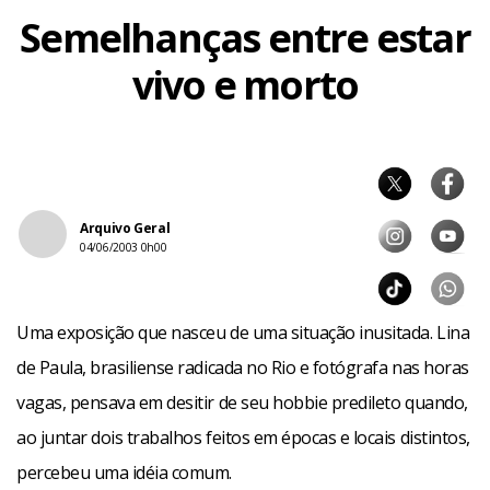
Semelhanças entre estar
Facebook
WhatsApp
LinkedIn
Twitter
X
Telegram
Share
vivo e morto
Arquivo Geral
04/06/2003 0h00
Uma exposição que nasceu de uma situação inusitada. Lina
de Paula, brasiliense radicada no Rio e fotógrafa nas horas
vagas, pensava em desitir de seu hobbie predileto quando,
ao juntar dois trabalhos feitos em épocas e locais distintos,
percebeu uma idéia comum.