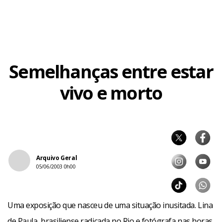
Semelhanças entre estar
Facebook
WhatsApp
LinkedIn
Twitter
X
Telegram
Share
vivo e morto
Arquivo Geral
05/06/2003 0h00
Uma exposição que nasceu de uma situação inusitada. Lina
de Paula, brasiliense radicada no Rio e fotógrafa nas horas