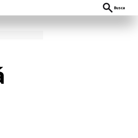
Busca
á