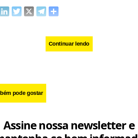
cebook
WhatsApp
LinkedIn
Twitter
X
Telegram
Share
Continuar lendo
bém pode gostar
Assine nossa newsletter e