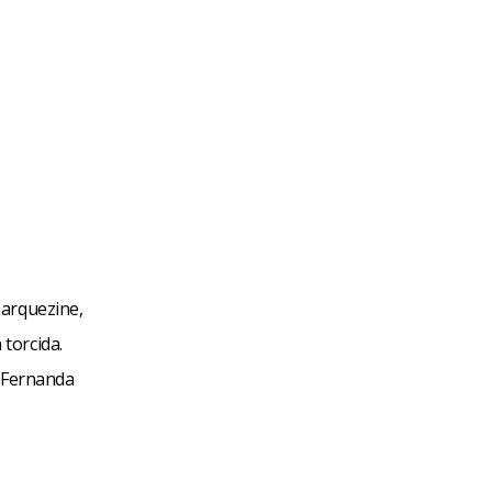
Marquezine,
torcida.
e Fernanda