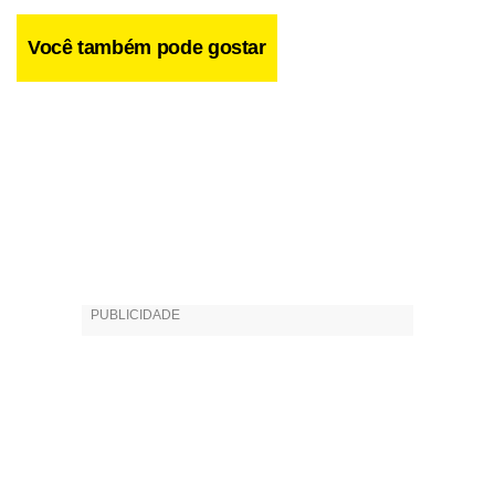
Você também pode gostar
O CD foi gravado em Nova York, pelo selo Sony Music.
Segundo Rosa, ainda não há previsão para lançamento do
disco no Brasil.
Esta não é a primeira vez em que um músico brasileiro
participa do trabalho de Yo-Yo Ma. Em agosto do ano