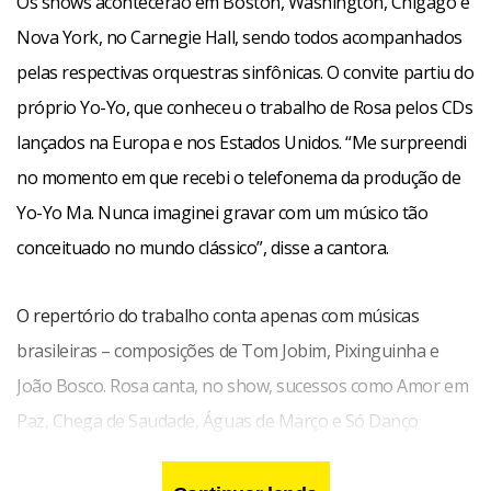
Os shows acontecerão em Boston, Washington, Chigago e
Nova York, no Carnegie Hall, sendo todos acompanhados
pelas respectivas orquestras sinfônicas. O convite partiu do
próprio Yo-Yo, que conheceu o trabalho de Rosa pelos CDs
lançados na Europa e nos Estados Unidos. “Me surpreendi
no momento em que recebi o telefonema da produção de
Yo-Yo Ma. Nunca imaginei gravar com um músico tão
conceituado no mundo clássico”, disse a cantora.
O repertório do trabalho conta apenas com músicas
brasileiras – composições de Tom Jobim, Pixinguinha e
João Bosco. Rosa canta, no show, sucessos como Amor em
Paz, Chega de Saudade, Águas de Março e Só Danço
Samba.