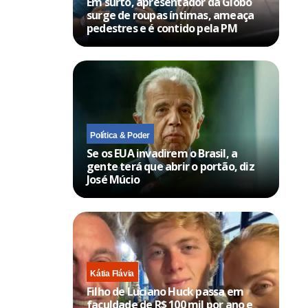
Em surto, apresentador da Globo
surge de roupas íntimas, ameaça
pedestres e é contido pela PM
Política & Poder
Se os EUA invadirem o Brasil, a
gente terá que abrir o portão, diz
José Múcio
Kátia Flávia
Filho de Luciano Huck passa em
faculdade de R$ 100 mil por ano e