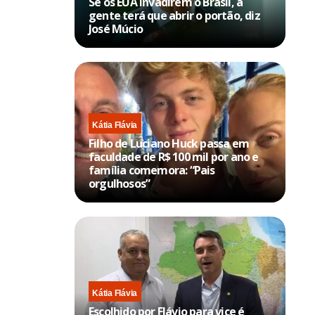
Se os EUA invadirem o Brasil, a
gente terá que abrir o portão, diz
José Múcio
Kátia Flávia
Filho de Luciano Huck passa em
faculdade de R$ 100 mil por ano e
família comemora: “Pais
orgulhosos”
Kátia Flávia
Escolhido por Flávio para vice é