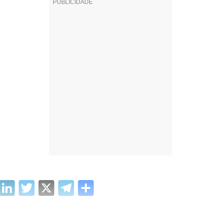
cebook
WhatsApp
LinkedIn
Twitter
X
Telegram
Share