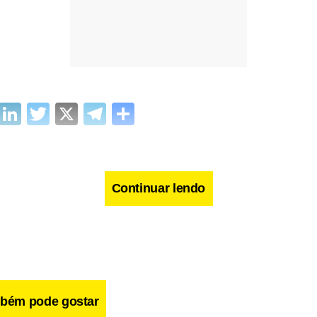
cebook
WhatsApp
LinkedIn
Twitter
X
Telegram
Share
Continuar lendo
bém pode gostar