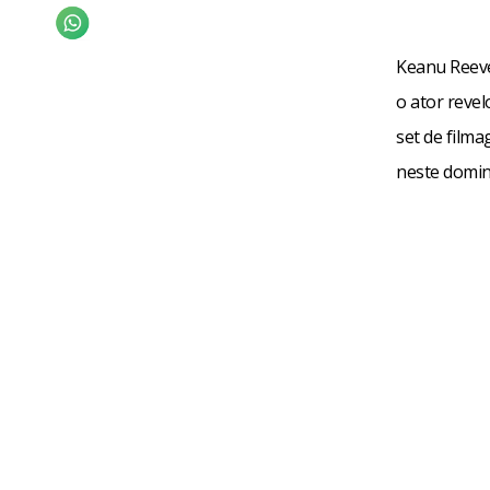
Keanu Reeves
o ator reve
set de filma
neste domin