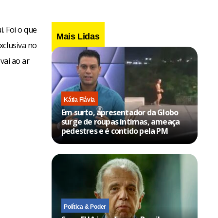
. Foi o que
Mais Lidas
xclusiva no
vai ao ar
Kátia Flávia
Em surto, apresentador da Globo
surge de roupas íntimas, ameaça
pedestres e é contido pela PM
Política & Poder