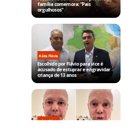
família comemora: “Pais
orgulhosos”
Kátia Flávia
Escolhido por Flávio para vice é
acusado de estuprar e engravidar
criança de 13 anos
Kátia Flávia
Em tratamento contra câncer raro,