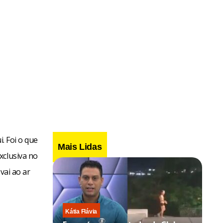
. Foi o que
Mais Lidas
xclusiva no
vai ao ar
Kátia Flávia