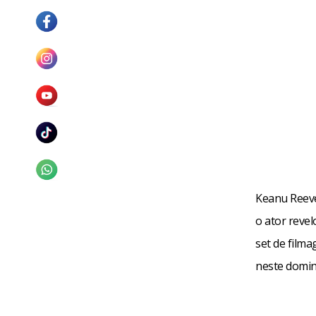
Keanu Reeves
o ator reve
set de filma
neste domin