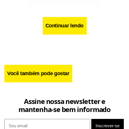
Continuar lendo
Facebook
WhatsApp
LinkedIn
Twitter
X
Telegram
Share
Você também pode gostar
Assine nossa newsletter e
mantenha-se bem informado