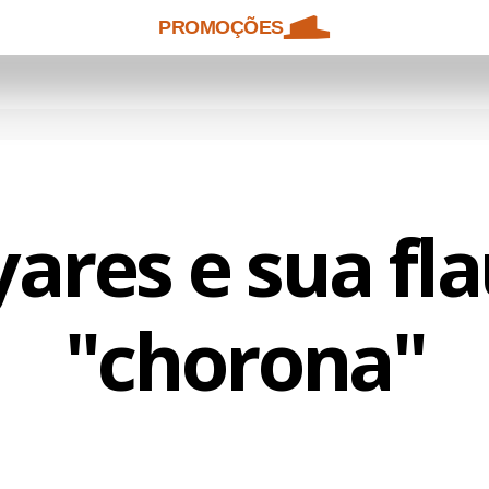
PROMOÇÕES
ares e sua fl
"chorona"