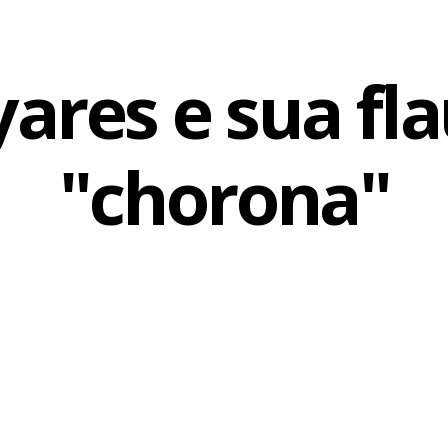
ares e sua fl
"chorona"