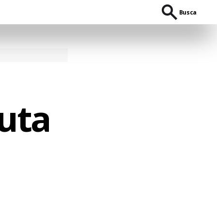
Busca
auta