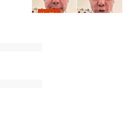
Kátia Flávia
Em tratamento contra câncer raro,
Netinho sofre queda no banheiro
após sessão de quimio