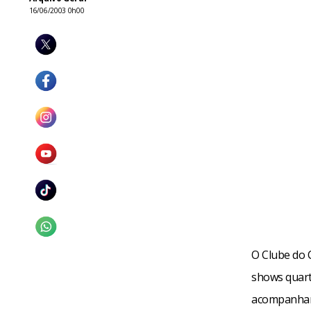
16/06/2003 0h00
O Clube do C
shows quarta
acompanhame