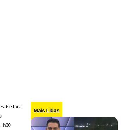
s. Ele fará
Mais Lidas
o
21h30.