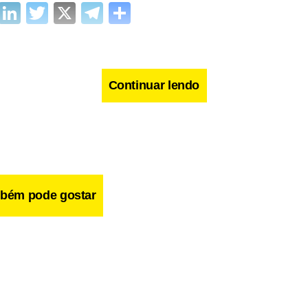
cebook
WhatsApp
LinkedIn
Twitter
X
Telegram
Share
Continuar lendo
bém pode gostar