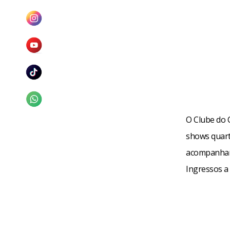
O Clube do C
shows quarta
acompanhame
Ingressos a 