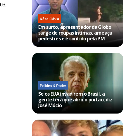
03.
Kátia Flávia
Em surto, apresentador da Globo
surge de roupas íntimas, ameaça
pedestres e é contido pela PM
Política & Poder
Se os EUA invadirem o Brasil, a
gente terá que abrir o portão, diz
José Múcio