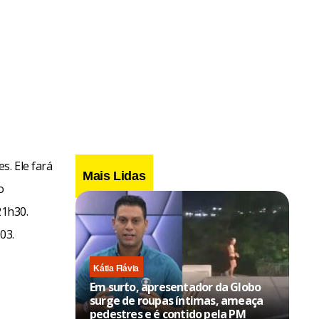
s. Ele fará
Mais Lidas
o
21h30.
03.
Kátia Flávia
Em surto, apresentador da Globo
surge de roupas íntimas, ameaça
pedestres e é contido pela PM