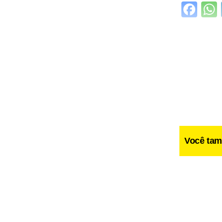
Fa
Você tam