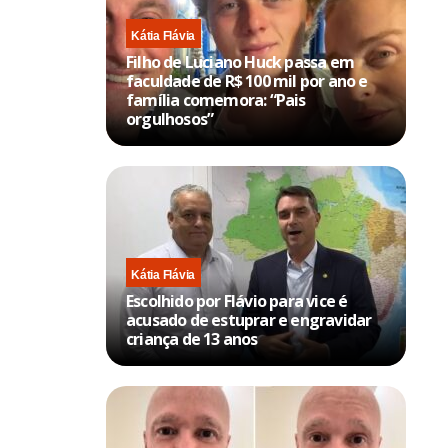
Kátia Flávia
Filho de Luciano Huck passa em
faculdade de R$ 100 mil por ano e
família comemora: “Pais
orgulhosos”
Kátia Flávia
Escolhido por Flávio para vice é
acusado de estuprar e engravidar
criança de 13 anos