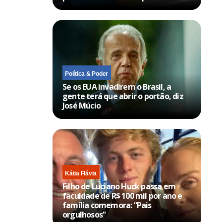
Política & Poder
Se os EUA invadirem o Brasil, a
gente terá que abrir o portão, diz
José Múcio
Kátia Flávia
Filho de Luciano Huck passa em
faculdade de R$ 100 mil por ano e
família comemora: “Pais
orgulhosos”