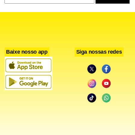
de alimentação do Taguatinga Shopping. Pocket show com
sem músicos, a equipe é de apenas dez pessoas e o preço
os principais sucessos da cantora. Entrada franca.
cai à metade. “Isso está muito legal, pois consigo ir a
lugares que antes não tinha como”, diz. Kelly Key completa
cinco anos como cantora. Com apenas 22 anos, diz que
ainda tem muito o que aprender. “O tempo foi moldando a
Baixe nosso app
Siga nossas redes
minha carreira, fui jogada num mercado monstruoso. Foi
difícil no começo, mas agora já tenho meu público definido
e fica melhor de trabalhar”, acredita. Para ela, o contato
com os fãs é algo especial: “A gente aprende com eles,
desde como preferem que a gente use o cabelo até
receber muito carinho. É legal ver que as pessoas se
preparam, fazem cartazes só para te ver”, diz.
Relacionamentos Conhecendo seu público, o novo CD traz