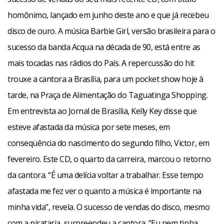
Urbana, de Bruno e Marrone, lembro de quando conheci
homônimo, lançado em junho deste ano e que já recebeu
meu marido. Todo muito tem uma música associada a
disco de ouro. A música Barbie Girl, versão brasileira para o
algum momento da sua vida”, acredita a cantora, que é
sucesso da banda Acqua na década de 90, está entre as
casada com o angolano Mico, com quem tem o filho Victor,
mais tocadas nas rádios do País. A repercussão do hit
de oito meses. Kelly tem ainda Suzana, 4 anos, fruto do
trouxe a cantora a Brasília, para um pocket show hoje à
relacionamento com o cantor Latino. A primeira música a
tarde, na Praça de Alimentação do Taguatinga Shopping.
tocar nas rádios foi Escuta Aqui Rapaz. Agora, Barbie Girl já
Em entrevista ao Jornal de Brasília, Kelly Key disse que
é sucesso e a cantora aposta ainda em Papinho. “Com
esteve afastada da música por sete meses, em
essas letras sobre relacionamentos, atinjo também os
conseqüência do nascimento do segundo filho, Victor, em
idosos. No meu fã-clube tem fãs de todas as idades”, revela.
fevereiro. Este CD, o quarto da carreira, marcou o retorno
da cantora. “É uma delícia voltar a trabalhar. Esse tempo
afastada me fez ver o quanto a música é importante na
minha vida”, revela. O sucesso de vendas do disco, mesmo
com a pirataria, surpreendeu a cantora. “Eu nem tinha