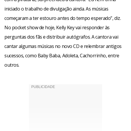
iniciado o trabalho de divulgação ainda. As músicas
começaram a ter estouro antes do tempo esperado”, diz.
No pocket show de hoje, Kelly Key vai responder às
perguntas dos fãs e distribuir autógrafos. A cantora vai
cantar algumas músicas no novo CD e relembrar antigos
sucessos, como Baby Baba, Adoleta, Cachorrinho, entre
outros.
Jazz Nos shows, Kelly coloca em prática as aulas de jazz que
faz desde criança. “Eu volto a dançar em todas as músicas,
quero passar para a platéia muita alegria”, explica a
cantora. Além de cantar, Kelly sonha, um dia, apresentar
um programa infanto-juvenil. “Quero fazer algo destinado