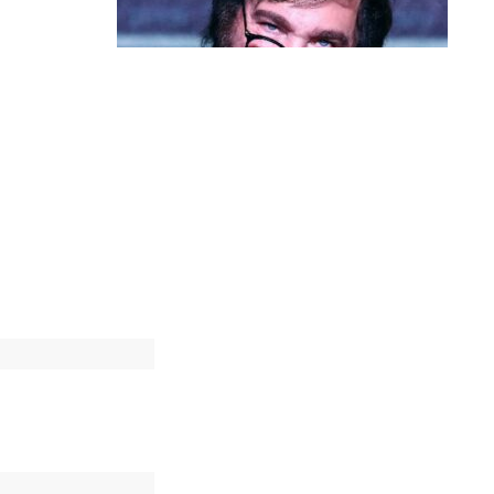
Política & Poder
Milei volta a chamar Lula de ‘ladrão’
e ‘corrupto’