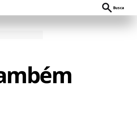
Busca
 também