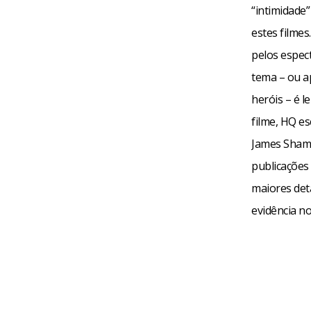
“intimidade”
estes filmes
pelos espec
tema – ou a
heróis – é l
filme, HQ es
James Shamu
publicações
maiores det
evidência n