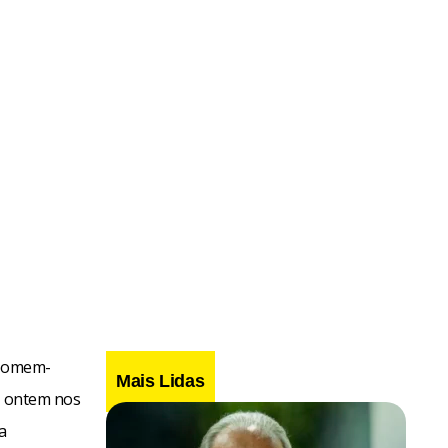
 Homem-
Mais Lidas
ou ontem nos
a