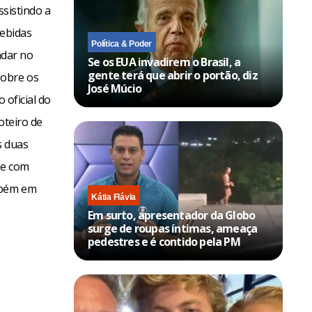
ssistindo a
cebidas
Política & Poder
ndar no
Se os EUA invadirem o Brasil, a
gente terá que abrir o portão, diz
sobre os
José Múcio
 oficial do
oteiro de
s duas
de com
ambém em
Kátia Flávia
Em surto, apresentador da Globo
surge de roupas íntimas, ameaça
pedestres e é contido pela PM