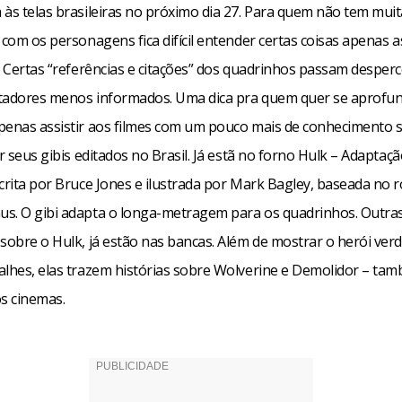
 às telas brasileiras no próximo dia 27. Para quem não tem muit
 com os personagens fica difícil entender certas coisas apenas a
. Certas “referências e citações” dos quadrinhos passam desper
tadores menos informados. Uma dica pra quem quer se aprofu
penas assistir aos filmes com um pouco mais de conhecimento 
er seus gibis editados no Brasil. Já estã no forno Hulk – Adaptação
crita por Bruce Jones e ilustrada por Mark Bagley, baseada no r
s. O gibi adapta o longa-metragem para os quadrinhos. Outra
 sobre o Hulk, já estão nas bancas. Além de mostrar o herói ver
alhes, elas trazem histórias sobre Wolverine e Demolidor – t
os cinemas.