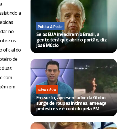
a
ssistindo a
cebidas
Política & Poder
ndar no
Se os EUA invadirem o Brasil, a
gente terá que abrir o portão, diz
sobre os
José Múcio
 oficial do
oteiro de
s duas
de com
ambém em
Kátia Flávia
Em surto, apresentador da Globo
surge de roupas íntimas, ameaça
pedestres e é contido pela PM