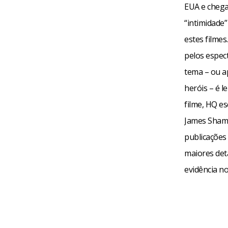
EUA e chega
“intimidade”
estes filmes
pelos espec
tema – ou a
heróis – é l
filme, HQ es
James Shamu
publicações
maiores det
evidência n