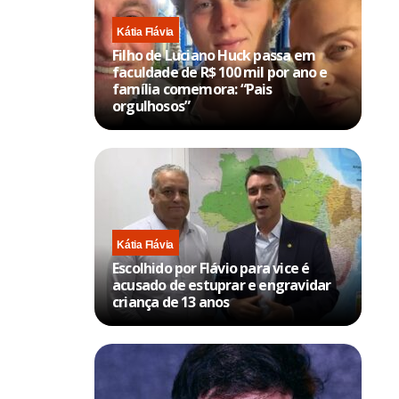
Kátia Flávia
Filho de Luciano Huck passa em
faculdade de R$ 100 mil por ano e
família comemora: “Pais
orgulhosos”
Kátia Flávia
Escolhido por Flávio para vice é
acusado de estuprar e engravidar
criança de 13 anos