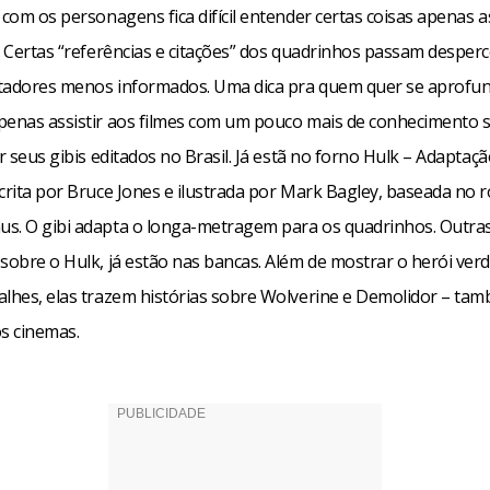
 com os personagens fica difícil entender certas coisas apenas a
. Certas “referências e citações” dos quadrinhos passam desper
tadores menos informados. Uma dica pra quem quer se aprofu
penas assistir aos filmes com um pouco mais de conhecimento 
er seus gibis editados no Brasil. Já estã no forno Hulk – Adaptação
crita por Bruce Jones e ilustrada por Mark Bagley, baseada no r
s. O gibi adapta o longa-metragem para os quadrinhos. Outra
 sobre o Hulk, já estão nas bancas. Além de mostrar o herói ver
alhes, elas trazem histórias sobre Wolverine e Demolidor – t
os cinemas.