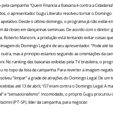
 pela campanha “Quem Financia a Baixaria é contra a Cidadania
os, o apresentador Gugu Liberato resolveu tornar o Domingo 
apelativo. Desde o último domingo, o programa já não exibe en
m dá closes em dançarinas seminuas. De acordo com o diretor-g
, Roberto Manzoni, a produção está tentando evitar coisas q
a imagem do Domingo Legal e de seu apresentador. “Pode até t
outra, mas a princípio estamos seguindo as orientações da ca
i. No ranking das baixarias exibidas pela TV brasileira, o pro
u no topo da lista da campanha. Para reverter a imagem negati
solveu “limpar” a grade de atrações do Domingo Legal. De um t
ecebidas até 13 de abril, 157 eram contra o Domingo Legal. A ma
al” e “sensacionalismo”. Incomodado, o próprio Gugu procurou
azinni (PT-SP), líder da campanha, para negociar.