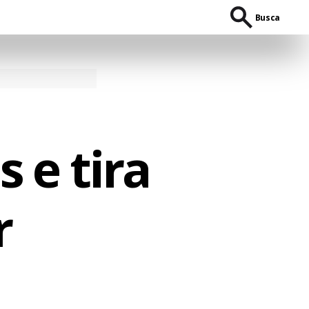
Busca
 e tira
r