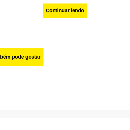
Continuar lendo
bém pode gostar
cebook
WhatsApp
LinkedIn
Twitter
X
Telegram
Share