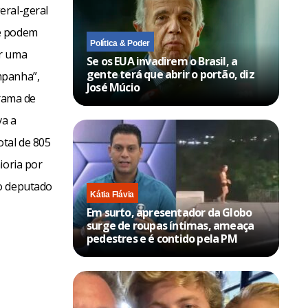
eral-geral
ue podem
Política & Poder
er uma
Se os EUA invadirem o Brasil, a
gente terá que abrir o portão, diz
mpanha”,
José Múcio
grama de
va a
otal de 805
ioria por
 o deputado
Kátia Flávia
Em surto, apresentador da Globo
surge de roupas íntimas, ameaça
pedestres e é contido pela PM