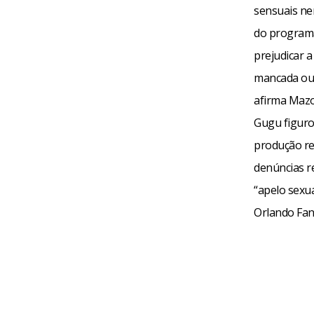
sensuais ne
do programa
prejudicar 
mancada ou 
afirma Mazon
Gugu figuro
produção re
denúncias r
“apelo sexu
Orlando Fant