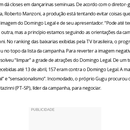
m dá closes em dançarinas seminuas. De acordo com o diretor-g
, Roberto Manzoni, a produção está tentando evitar coisas q
a imagem do Domingo Legal e de seu apresentador. “Pode até t
outra, mas a princípio estamos seguindo as orientações da ca
i. No ranking das baixarias exibidas pela TV brasileira, o pro
u no topo da lista da campanha. Para reverter a imagem negati
solveu “limpar” a grade de atrações do Domingo Legal. De um t
ecebidas até 13 de abril, 157 eram contra o Domingo Legal. A ma
al” e “sensacionalismo”. Incomodado, o próprio Gugu procurou
azinni (PT-SP), líder da campanha, para negociar.