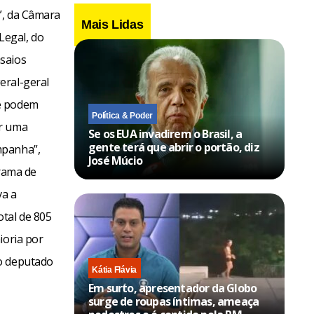
”, da Câmara
Mais Lidas
Legal, do
saios
eral-geral
ue podem
Política & Poder
er uma
Se os EUA invadirem o Brasil, a
gente terá que abrir o portão, diz
mpanha”,
José Múcio
grama de
va a
otal de 805
ioria por
 o deputado
Kátia Flávia
Em surto, apresentador da Globo
surge de roupas íntimas, ameaça