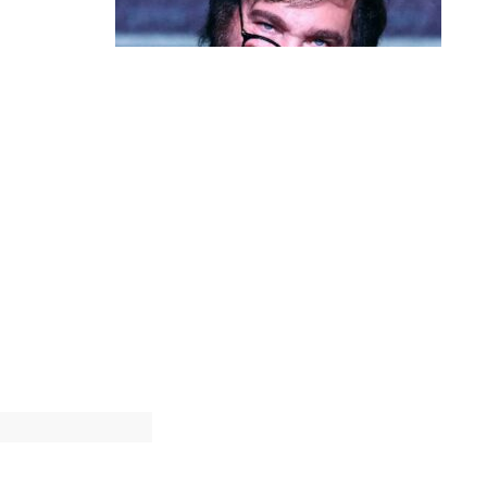
Política & Poder
Milei volta a chamar Lula de ‘ladrão’
e ‘corrupto’