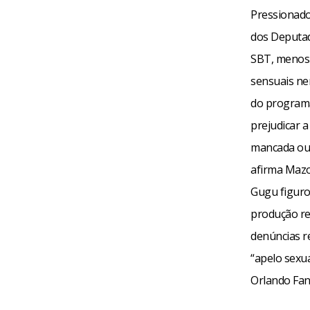
Pressionado
dos Deputad
SBT, menos 
sensuais ne
do programa
prejudicar 
mancada ou 
afirma Mazon
Gugu figuro
produção re
denúncias r
“apelo sexu
Orlando Fant