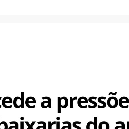
ede a pressões
baixarias do a