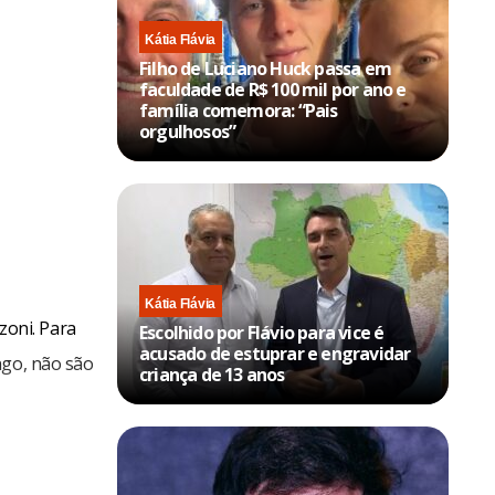
Kátia Flávia
Filho de Luciano Huck passa em
faculdade de R$ 100 mil por ano e
família comemora: “Pais
orgulhosos”
Kátia Flávia
oni. Para
Escolhido por Flávio para vice é
acusado de estuprar e engravidar
ngo, não são
criança de 13 anos