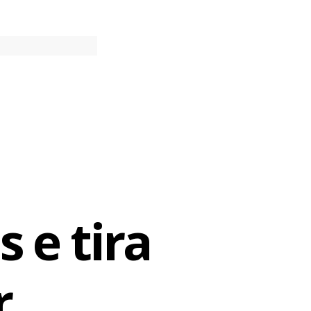
 e tira
r