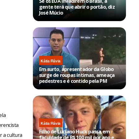
Se os EUA invadirem o Brasil, a
gente terá que abrir o portão, diz
José Múcio
Kátia Flávia
Em surto, apresentador da Globo
surge de roupas íntimas, ameaça
pedestres e é contido pela PM
ela
Kátia Flávia
erencista
Filho de Luciano Huck passa em
 a cultura
faculdade de R$ 100 mil por ano e