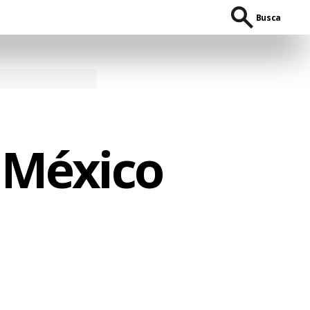
Busca
o México