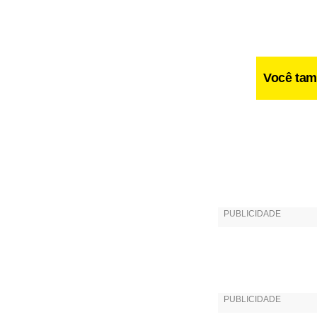
Você tam
Fa