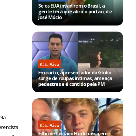
Se os EUA invadirem o Brasil, a
gente terá que abrir o portão, diz
José Múcio
Kátia Flávia
Em surto, apresentador da Globo
surge de roupas íntimas, ameaça
pedestres e é contido pela PM
ela
Kátia Flávia
erencista
Filho de Luciano Huck passa em