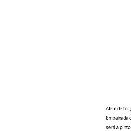
Além de ter
Embaixada d
será a pint