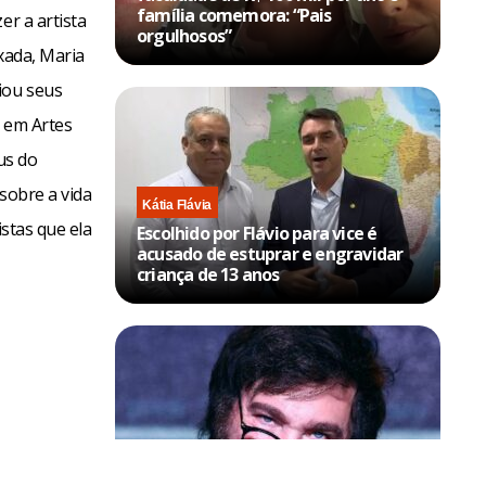
família comemora: “Pais
er a artista
orgulhosos”
xada, Maria
iou seus
a em Artes
us do
 sobre a vida
Kátia Flávia
istas que ela
Escolhido por Flávio para vice é
acusado de estuprar e engravidar
criança de 13 anos
Política & Poder