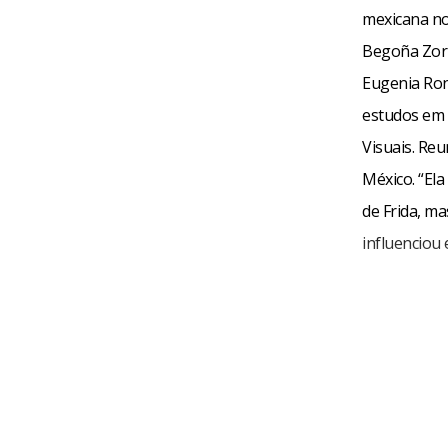
mexicana no 
Begoña Zorri
Eugenia Ron
estudos em 
Visuais. Re
México. “Ela
de Frida, ma
influenciou