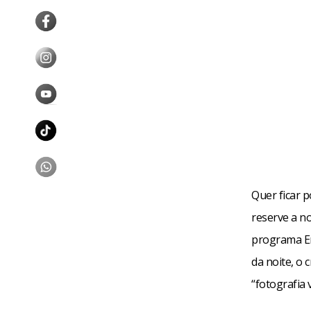
Quer ficar 
reserve a no
programa En
da noite, o 
“fotografia 