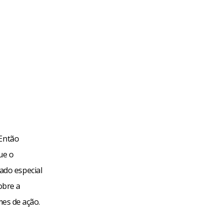
 Então
ue o
ado especial
sobre a
mes de ação.