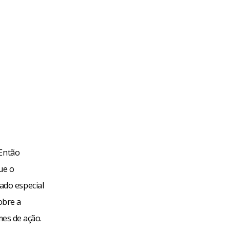
 Então
ue o
ado especial
sobre a
mes de ação.