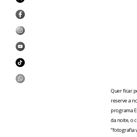
Quer ficar 
reserve a no
programa En
da noite, o 
“fotografia 