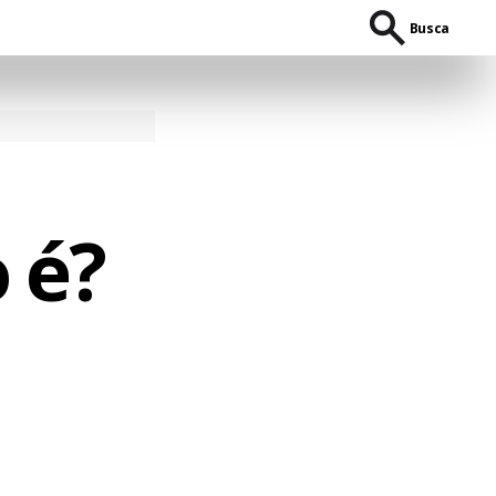
Busca
 é?