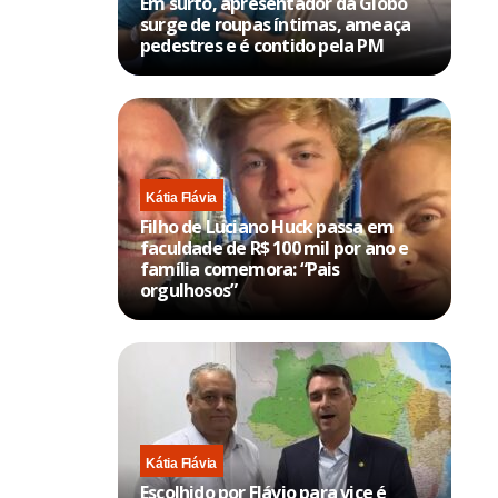
Em surto, apresentador da Globo
surge de roupas íntimas, ameaça
pedestres e é contido pela PM
Kátia Flávia
Filho de Luciano Huck passa em
faculdade de R$ 100 mil por ano e
família comemora: “Pais
orgulhosos”
Kátia Flávia
Escolhido por Flávio para vice é