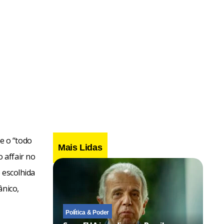
e o “todo
Mais Lidas
 affair no
 escolhida
ânico,
Política & Poder