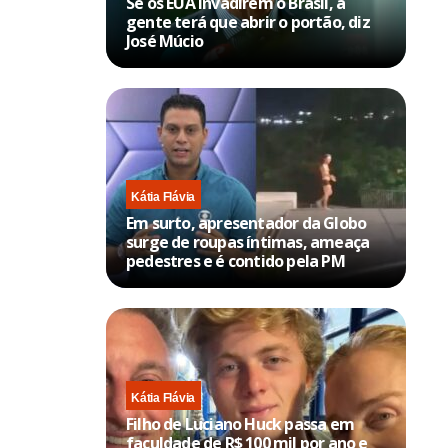
Se os EUA invadirem o Brasil, a
gente terá que abrir o portão, diz
José Múcio
Kátia Flávia
Em surto, apresentador da Globo
surge de roupas íntimas, ameaça
pedestres e é contido pela PM
Kátia Flávia
Filho de Luciano Huck passa em
faculdade de R$ 100 mil por ano e