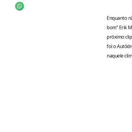
Enquanto nã
bom” Erik M
próximo cli
foi o Autódr
naquele clim