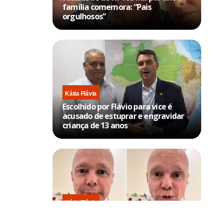
família comemora: “Pais
orgulhosos”
Kátia Flávia
Escolhido por Flávio para vice é
acusado de estuprar e engravidar
criança de 13 anos
Kátia Flávia
Em tratamento contra câncer raro,