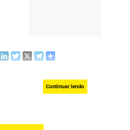
cebook
WhatsApp
LinkedIn
Twitter
X
Telegram
Share
Continuar lendo