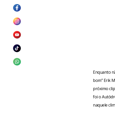
Enquanto nã
bom” Erik M
próximo cli
foi o Autódr
naquele clim