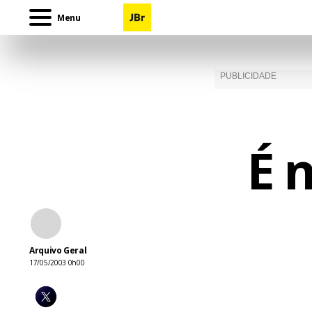
Menu
É 
Arquivo Geral
17/05/2003 0h00