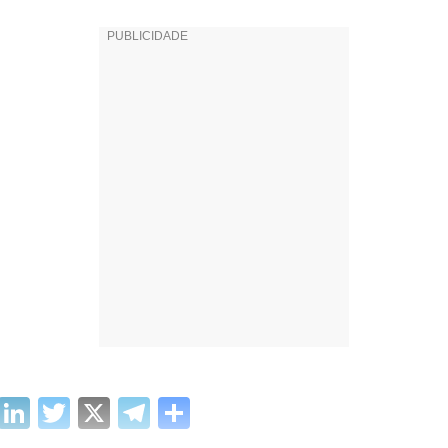
cebook
WhatsApp
LinkedIn
Twitter
X
Telegram
Share