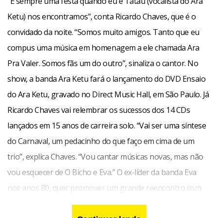
“É sempre uma festa quando eu e Tatau (vocalista do Ara
Ketu) nos encontramos”, conta Ricardo Chaves, que é o
convidado da noite. “Somos muito amigos. Tanto que eu
compus uma música em homenagem a ele chamada Ara
Pra Valer. Somos fãs um do outro”, sinaliza o cantor. No
show, a banda Ara Ketu fará o lançamento do DVD Ensaio
do Ara Ketu, gravado no Direct Music Hall, em São Paulo. Já
Ricardo Chaves vai relembrar os sucessos dos 14 CDs
lançados em 15 anos de carreira solo. “Vai ser uma síntese
do Carnaval, um pedacinho do que faço em cima de um
trio”, explica Chaves. “Vou cantar músicas novas, mas não
vou esquecer de O Bicho e Eva.” O ex-líder da banda Eva
nos anos 80, quer promover um grande reencontro com
os fãs de Brasília. “A intenção é fazer uma festa que