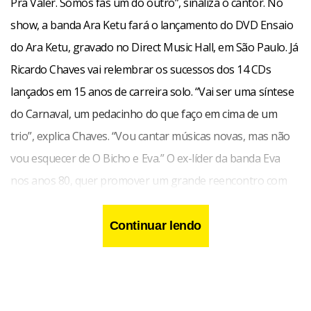
Pra Valer. Somos fãs um do outro”, sinaliza o cantor. No
show, a banda Ara Ketu fará o lançamento do DVD Ensaio
do Ara Ketu, gravado no Direct Music Hall, em São Paulo. Já
Ricardo Chaves vai relembrar os sucessos dos 14 CDs
lançados em 15 anos de carreira solo. “Vai ser uma síntese
do Carnaval, um pedacinho do que faço em cima de um
trio”, explica Chaves. “Vou cantar músicas novas, mas não
vou esquecer de O Bicho e Eva.” O ex-líder da banda Eva
nos anos 80, quer promover um grande reencontro com
os fãs de Brasília. “A intenção é fazer uma festa que
transporte os que vieram para o Carnaval da Bahia
Continuar lendo
relembrar a folia, e os que não vieram, sentir o que foi.” Se
por um lado, o Ara Ketu vai mostrar o seu afro-pop, com
seus shows divertidos, dançantes e com forte marcação