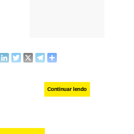
cebook
WhatsApp
LinkedIn
Twitter
X
Telegram
Share
Continuar lendo