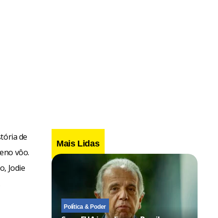
tória de
Mais Lidas
leno vôo.
o, Jodie
.
Política & Poder