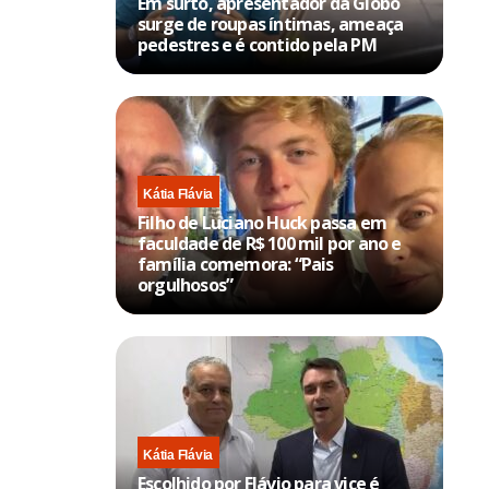
Em surto, apresentador da Globo
surge de roupas íntimas, ameaça
pedestres e é contido pela PM
Kátia Flávia
Filho de Luciano Huck passa em
faculdade de R$ 100 mil por ano e
família comemora: “Pais
orgulhosos”
Kátia Flávia
Escolhido por Flávio para vice é