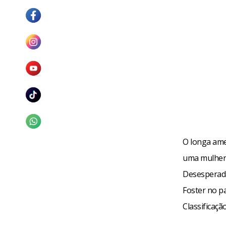
O longa ame
uma mulher 
Desesperada
Foster no pa
Classificaçã