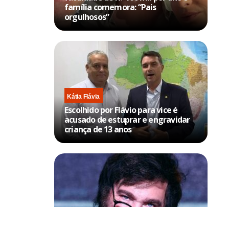
família comemora: “Pais
orgulhosos”
Kátia Flávia
Escolhido por Flávio para vice é
acusado de estuprar e engravidar
criança de 13 anos
Política & Poder