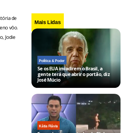
tória de
Mais Lidas
leno vôo.
o, Jodie
.
Política & Poder
Se os EUA invadirem o Brasil, a
gente terá que abrir o portão, diz
José Múcio
Kátia Flávia