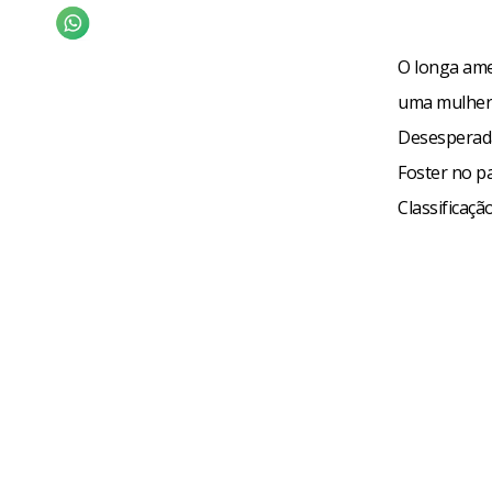
O longa ame
uma mulher 
Desesperada
Foster no pa
Classificaçã