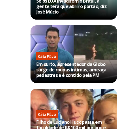
Se os EUA invadirem o Brasil, a
gente terá que abrir o portão, diz
José Múcio
Kátia Flávia
Em surto, apresentador da Globo
surge de roupas íntimas, ameaça
pedestres e é contido pela PM
Kátia Flávia
Filho de Luciano Huck passa em
faculdade de R$ 100 mil por ano e