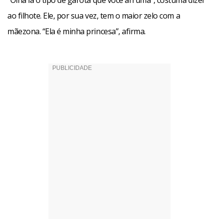
“Olha lá o tipo de garota que você arruma”, costuma dizer
ao filhote. Ele, por sua vez, tem o maior zelo com a
mãezona. “Ela é minha princesa”, afirma.