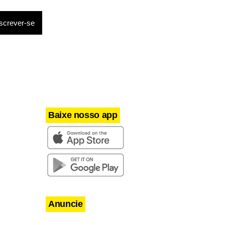
erra natal de
etnamita e
Baixe nosso app
Anuncie