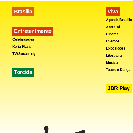
Brasília
Viva
Agenda Brasília
Fa
Anote Aí
Entretenimento
Cinema
Celebridades
Eventos
Kátia Flávia
Exposições
TV/ Streaming
Literatura
Música
Teatro e Dança
Torcida
JBR Play