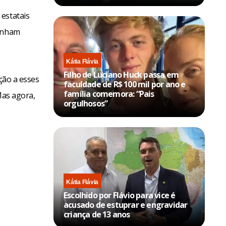
estatais
tinham
Kátia Flávia
Filho de Luciano Huck passa em
ção a esses
faculdade de R$ 100 mil por ano e
família comemora: “Pais
Mas agora,
orgulhosos”
Kátia Flávia
Escolhido por Flávio para vice é
acusado de estuprar e engravidar
criança de 13 anos