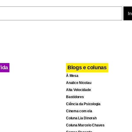
tais diss eram que o casal chegou ao Vietnã vindo do Camboja, t
dotivo Maddox. Eles foram vistos jantando em um restaurante vi
nar ao Camboja nesta sexta-feira.
Vida
Blogs e colunas
À Mesa
Analice Nicolau
Alta Velocidade
Bastidores
Ciência da Psicologia
Cinema com ela
Coluna Lia Dinorah
Coluna Marcelo Chaves