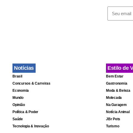
Jornais esta
seu filho a
devem retor
Notícias
Estilo de 
Brasil
Bem Estar
Concursos & Carreiras
Gastronomia
Economia
Moda & Beleza
Mundo
Molecada
Opinião
Na Garagem
Política & Poder
Notícia Animal
Saúde
JBr Pets
Tecnologia & Inovação
Turismo