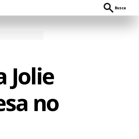
Busca
 Jolie
esa no