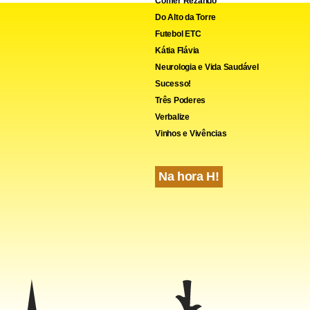
Comer Rezando
Do Alto da Torre
Futebol ETC
Kátia Flávia
cebook
WhatsApp
LinkedIn
Twitter
X
Telegram
Share
Neurologia e Vida Saudável
Sucesso!
Três Poderes
Verbalize
Vinhos e Vivências
Na hora H!