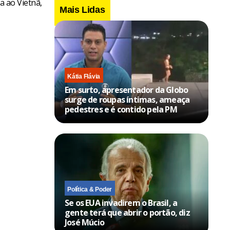
a ao Vietnã,
Mais Lidas
Kátia Flávia
Em surto, apresentador da Globo
surge de roupas íntimas, ameaça
pedestres e é contido pela PM
Política & Poder
Se os EUA invadirem o Brasil, a
gente terá que abrir o portão, diz
José Múcio