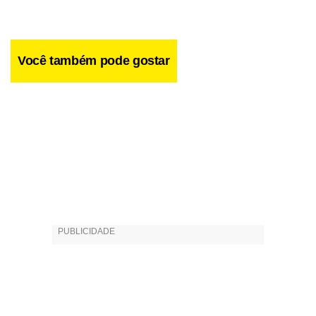
Você também pode gostar
Facebook
WhatsApp
LinkedIn
Twitter
X
Telegram
Share