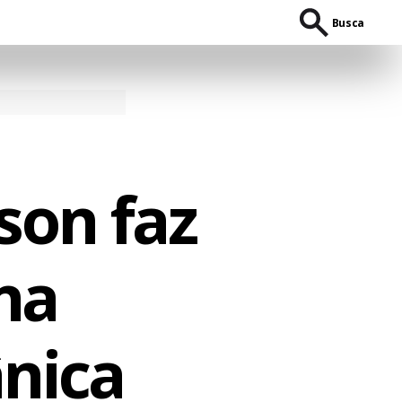
Busca
son faz
na
ânica