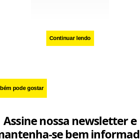
Continuar lendo
cebook
WhatsApp
LinkedIn
Twitter
X
Telegram
Share
bém pode gostar
Assine nossa newsletter e
mantenha-se bem informad