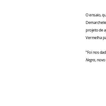
O ensaio, q
Demarchelier
projeto de 
Vermelha par
"Foi nos dad
Negra
, novo