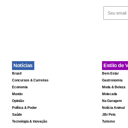
Notícias
Estilo de 
Brasil
Bem Estar
Concursos & Carreiras
Gastronomia
Economia
Moda & Beleza
Mundo
Molecada
Opinião
Na Garagem
Política & Poder
Notícia Animal
Saúde
JBr Pets
Tecnologia & Inovação
Turismo