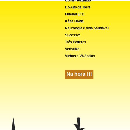
Comer Rezando
Do Alto da Torre
Futebol ETC
Kátia Flávia
Neurologia e Vida Saudável
Sucesso!
Três Poderes
Verbalize
Vinhos e Vivências
Na hora H!