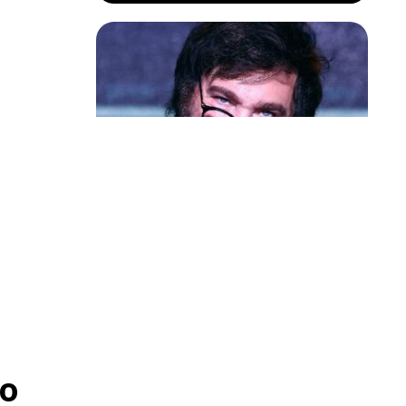
Política & Poder
Milei volta a chamar Lula de ‘ladrão’
e ‘corrupto’
o