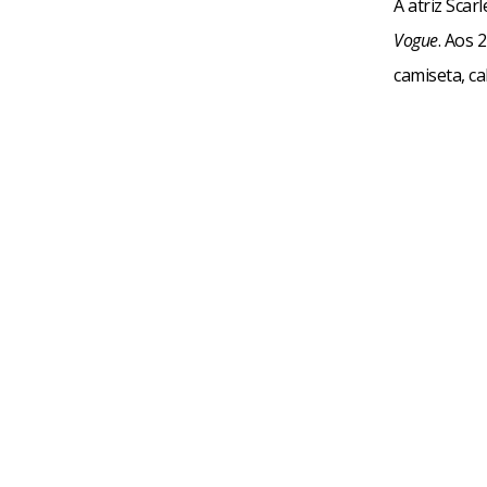
A atriz Scar
Vogue
. Aos 
camiseta, cal