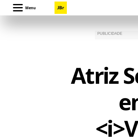
Menu
Atriz 
e
<i>V