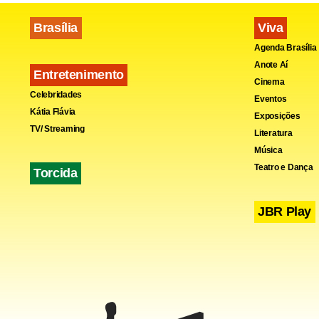
Brasília
Viva
Agenda Brasília
Anote Aí
Entretenimento
Cinema
Celebridades
Eventos
Kátia Flávia
Exposições
TV/ Streaming
Literatura
Música
Teatro e Dança
Torcida
JBR Play