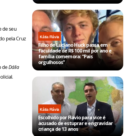
e de seu
Kátia Flávia
do pela Cruz
Filho de Luciano Huck passa em
faculdade de R$ 100 mil por ano e
família comemora: “Pais
orgulhosos”
o de
Dália
icial.
Kátia Flávia
Escolhido por Flávio para vice é
acusado de estuprar e engravidar
criança de 13 anos