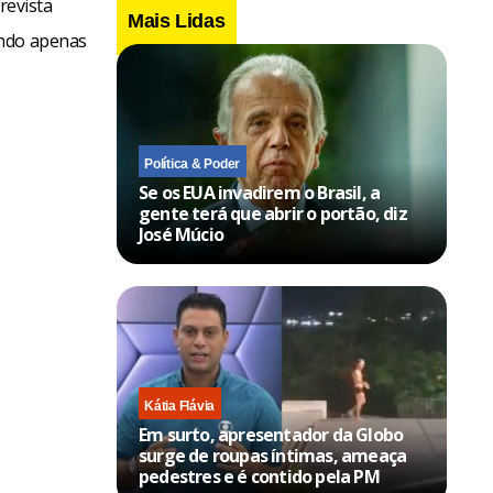
revista
Mais Lidas
ando apenas
Política & Poder
Se os EUA invadirem o Brasil, a
gente terá que abrir o portão, diz
José Múcio
Kátia Flávia
Em surto, apresentador da Globo
surge de roupas íntimas, ameaça
pedestres e é contido pela PM