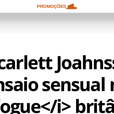
PROMOÇÕES
Scarlett Joahns
nsaio sensual 
ogue</i> brit