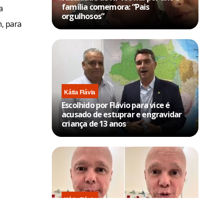
família comemora: “Pais
a
orgulhosos”
n, para
Kátia Flávia
Escolhido por Flávio para vice é
acusado de estuprar e engravidar
criança de 13 anos
Kátia Flávia
Em tratamento contra câncer raro,