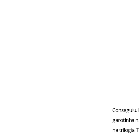
Conseguiu. 
garotinha n
na trilogia 