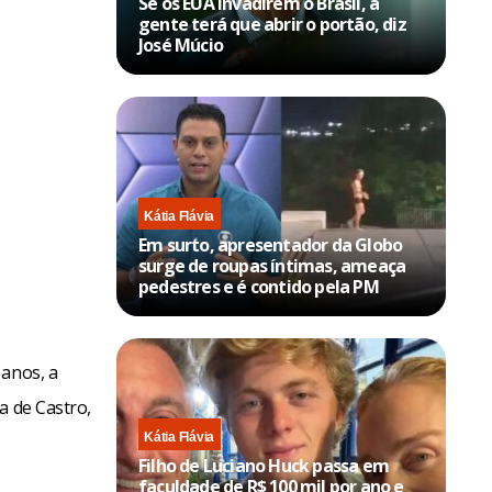
Se os EUA invadirem o Brasil, a
gente terá que abrir o portão, diz
José Múcio
Kátia Flávia
Em surto, apresentador da Globo
surge de roupas íntimas, ameaça
pedestres e é contido pela PM
 anos, a
a de Castro,
Kátia Flávia
Filho de Luciano Huck passa em
faculdade de R$ 100 mil por ano e