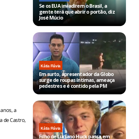
Se os EUA invadirem o Brasil, a
gente terá que abrir o portão, diz
José Múcio
Kátia Flávia
Em surto, apresentador da Globo
surge de roupas íntimas, ameaça
pedestres e é contido pela PM
 anos, a
a de Castro,
Kátia Flávia
Filho de Luciano Huck passa em