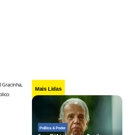
 Gracinha,
Mais Lidas
lico:
Política & Poder