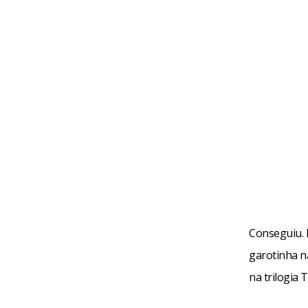
Conseguiu. 
garotinha n
na trilogia 