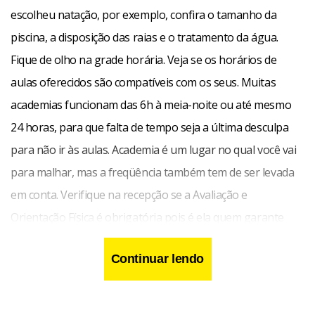
escolheu natação, por exemplo, confira o tamanho da
piscina, a disposição das raias e o tratamento da água.
Fique de olho na grade horária. Veja se os horários de
aulas oferecidos são compatíveis com os seus. Muitas
academias funcionam das 6h à meia-noite ou até mesmo
24 horas, para que falta de tempo seja a última desculpa
para não ir às aulas. Academia é um lugar no qual você vai
para malhar, mas a freqüência também tem de ser levada
em conta. Verifique na recepção se a Avaliação e
Orientação Física é obrigatória pois é ela quem garante
que você fará seus exercícios com segurança. Também
Continuar lendo
pergunte como é a demanda de alunos no horário que
você pretende freqüentar, ou até vá até lá neste horário e
analise você mesmo para não ficar dúvida. Por último,