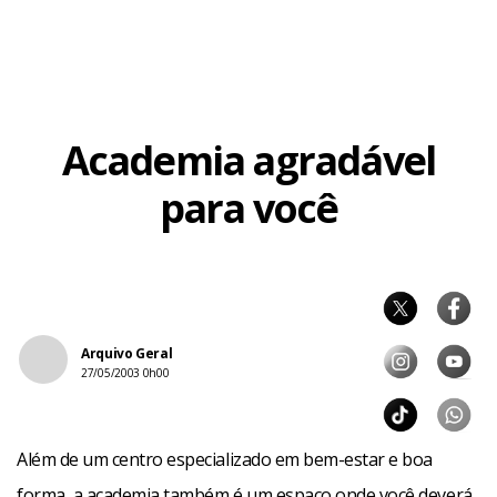
Facebook
WhatsApp
LinkedIn
Twitter
X
Telegram
Share
Academia agradável
para você
Arquivo Geral
27/05/2003 0h00
Além de um centro especializado em bem-estar e boa
forma, a academia também é um espaço onde você deverá