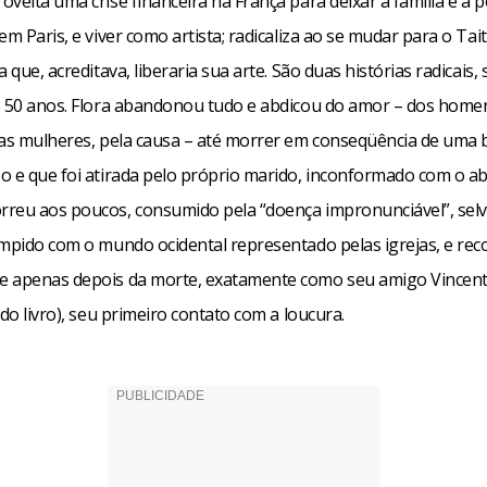
veita uma crise financeira na França para deixar a família e a 
em Paris, e viver como artista; radicaliza ao se mudar para o Tai
a que, acreditava, liberaria sua arte. São duas histórias radicais
e 50 anos. Flora abandonou tudo e abdicou do amor – dos home
das mulheres, pela causa – até morrer em conseqüência de uma b
o e que foi atirada pelo próprio marido, inconformado com o a
reu aos poucos, consumido pela “doença impronunciável”, se
ompido com o mundo ocidental representado pelas igrejas, e re
 apenas depois da morte, exatamente como seu amigo Vincen
 do livro), seu primeiro contato com a loucura.