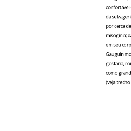
confortável 
da selvageri
por cerca d
misoginia; 
em seu corp
Gauguin mor
gostaria, r
como grande
(veja trecho