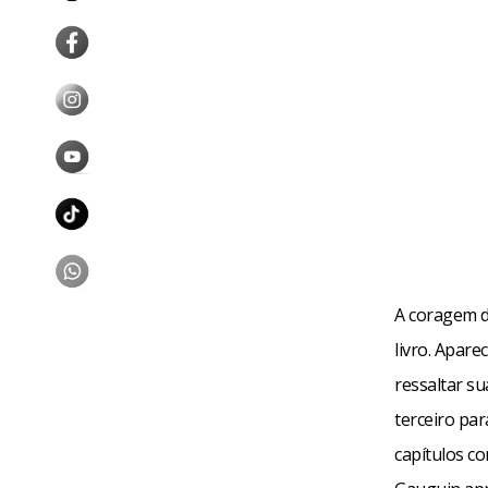
A coragem d
livro. Apare
ressaltar su
terceiro pa
capítulos co