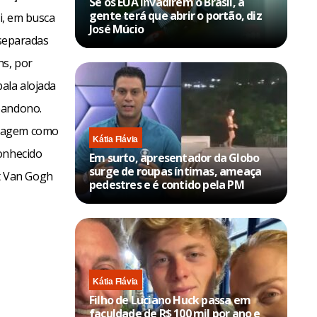
Se os EUA invadirem o Brasil, a
gente terá que abrir o portão, diz
ti, em busca
José Múcio
, separadas
ns, por
ala alojada
bandono.
lvagem como
Kátia Flávia
conhecido
Em surto, apresentador da Globo
surge de roupas íntimas, ameaça
t Van Gogh
pedestres e é contido pela PM
Kátia Flávia
Filho de Luciano Huck passa em
faculdade de R$ 100 mil por ano e