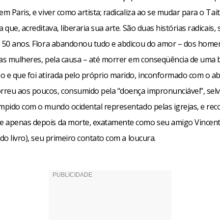
em Paris, e viver como artista; radicaliza ao se mudar para o Tai
a que, acreditava, liberaria sua arte. São duas histórias radicais
e 50 anos. Flora abandonou tudo e abdicou do amor – dos home
das mulheres, pela causa – até morrer em conseqüência de uma b
o e que foi atirada pelo próprio marido, inconformado com o a
reu aos poucos, consumido pela “doença impronunciável”, se
ompido com o mundo ocidental representado pelas igrejas, e re
 apenas depois da morte, exatamente como seu amigo Vincen
 do livro), seu primeiro contato com a loucura.