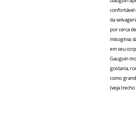
Gauguin apro
confortável 
da selvageri
por cerca d
misoginia; 
em seu corp
Gauguin mor
gostaria, r
como grande
(veja trecho