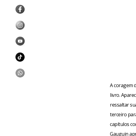
A coragem d
livro. Apare
ressaltar su
terceiro pa
capítulos co
Gauguin apro