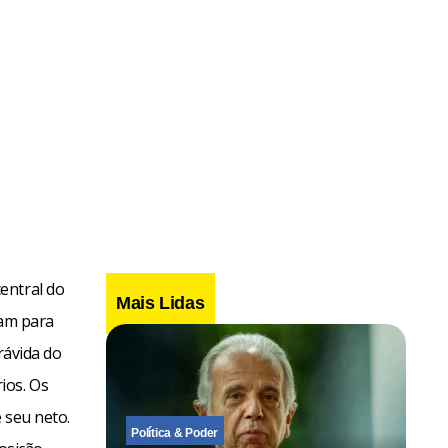
entral do
Mais Lidas
iam para
rávida do
ios. Os
 seu neto.
Política & Poder