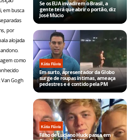
posição
Se os EUA invadirem o Brasil, a
gente terá que abrir o portão, diz
ti, em busca
José Múcio
, separadas
ns, por
ala alojada
bandono.
lvagem como
Kátia Flávia
conhecido
Em surto, apresentador da Globo
surge de roupas íntimas, ameaça
t Van Gogh
pedestres e é contido pela PM
Kátia Flávia
Filho de Luciano Huck passa em