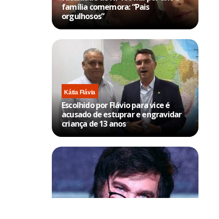
família comemora: “Pais
orgulhosos”
Kátia Flávia
Escolhido por Flávio para vice é
acusado de estuprar e engravidar
criança de 13 anos
Política & Poder