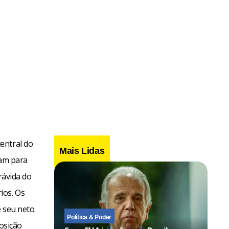
entral do
Mais Lidas
iam para
rávida do
ios. Os
 seu neto.
Política & Poder
posição