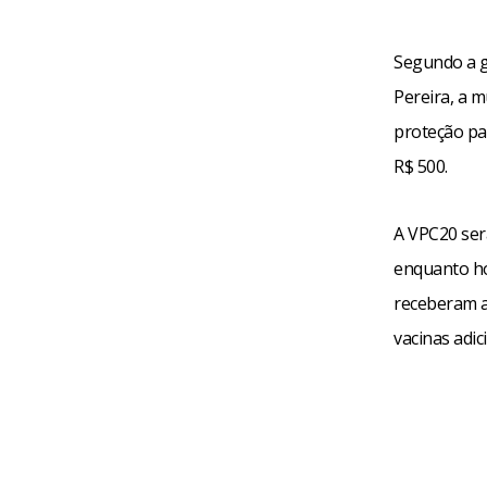
Segundo a g
Pereira, a 
proteção pa
R$ 500.
A VPC20 ser
enquanto ho
receberam a
vacinas adic