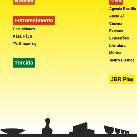
Brasília
Viva
Agenda Brasília
Anote Aí
Entretenimento
Cinema
Celebridades
Eventos
Kátia Flávia
Exposições
TV/ Streaming
Literatura
Música
Teatro e Dança
Torcida
JBR Play