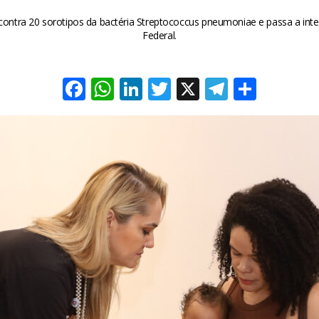
ontra 20 sorotipos da bactéria Streptococcus pneumoniae e passa a integr
Federal.
Facebook
WhatsApp
LinkedIn
Twitter
X
Telegra
Share