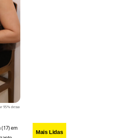
ar 95% dessa
 (17) em
Mais Lidas
izante