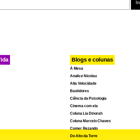
cebook
WhatsApp
LinkedIn
Twitter
X
Telegram
Share
Vida
Blogs e colunas
À Mesa
Analice Nicolau
Alta Velocidade
Bastidores
Ciência da Psicologia
Cinema com ela
Coluna Lia Dinorah
Coluna Marcelo Chaves
Comer Rezando
Do Alto da Torre