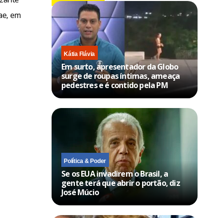
ae, em
Kátia Flávia
Em surto, apresentador da Globo
surge de roupas íntimas, ameaça
pedestres e é contido pela PM
Política & Poder
Se os EUA invadirem o Brasil, a
gente terá que abrir o portão, diz
José Múcio