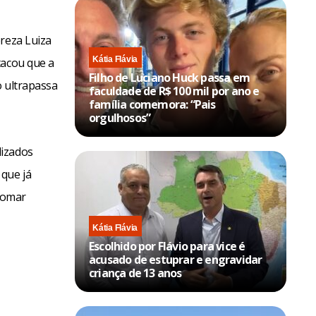
ereza Luiza
Kátia Flávia
tacou que a
Filho de Luciano Huck passa em
o ultrapassa
faculdade de R$ 100 mil por ano e
família comemora: “Pais
orgulhosos”
lizados
 que já
tomar
Kátia Flávia
Escolhido por Flávio para vice é
acusado de estuprar e engravidar
criança de 13 anos