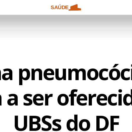
SAÚDE
na pneumocóci
 a ser ofereci
UBSs do DF