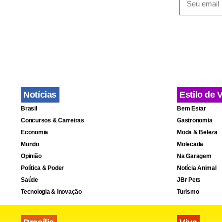
Fa
Notícias
Estilo de 
Brasil
Bem Estar
Concursos & Carreiras
Gastronomia
Economia
Moda & Beleza
Mundo
Molecada
Opinião
Na Garagem
Política & Poder
Notícia Animal
Saúde
JBr Pets
Tecnologia & Inovação
Turismo