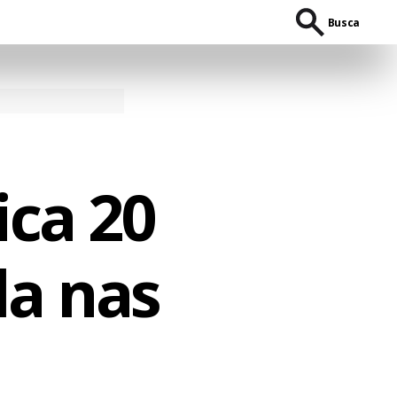
Busca
ca 20
da nas