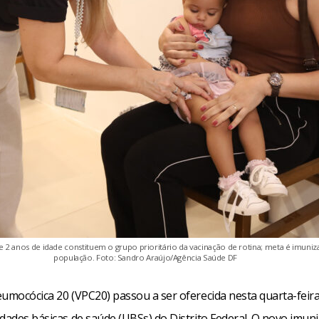
 2 anos de idade constituem o grupo prioritário da vacinação de rotina; meta é imuniz
população. Foto: Sandro Araújo/Agência Saúde DF
eumocócica 20 (VPC20) passou a ser oferecida nesta quarta-feira
dades básicas de saúde (UBSs) do Distrito Federal. O novo imun