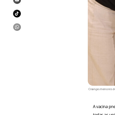
Crianças menores de
A vacina pn
todas as uni