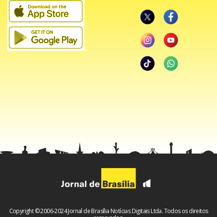
internados em 20 hospitais públicos de diferentes regiões
do país entre 2024 e 2025.
O modelo combinou três etapas de cuidado: suporte
remoto às equipes das UTIs para acelerar a retirada dos
pacientes da ventilação mecânica; avaliação multidisciplinar
—com fisioterapeutas, fonoaudiólogos, nutricionistas e
psicólogos, entre outros profissionais— durante a
permanência na enfermaria; e um programa
personalizado de reabilitação por teleatendimento durante
dois meses após a alta.
Copyright © 2006-2024 Jornal de Brasília Notícias Digitais Ltda. Todos os direitos