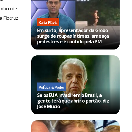
embro de
a Fiocruz
Kátia Flávia
Em surto, apresentador da Globo
surge de roupas íntimas, ameaça
pedestres e é contido pela PM
Política & Poder
Se os EUA invadirem o Brasil, a
gente terá que abrir o portão, diz
José Múcio