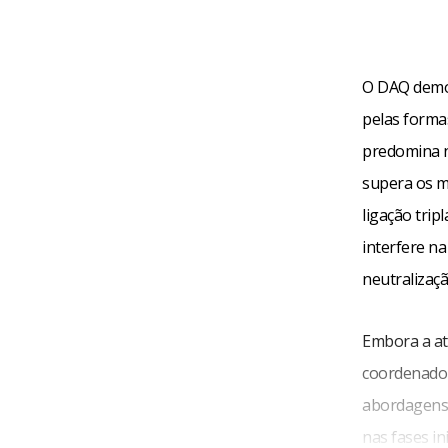
O DAQ demon
pelas forma
predomina n
supera os m
ligação trip
interfere n
neutralizaç
Embora a at
coordenado 
abordagens 
nas fases in