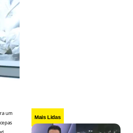
ara um
Mais Lidas
 cepas
nd