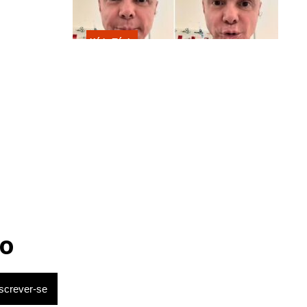
Kátia Flávia
Em tratamento contra câncer raro,
Netinho sofre queda no banheiro
após sessão de quimio
o
ratégico