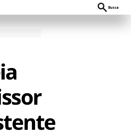
Busca
ia
ssor
stente