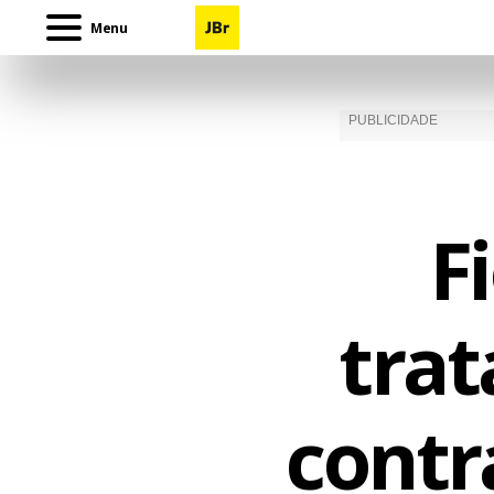
Menu
F
tra
contr