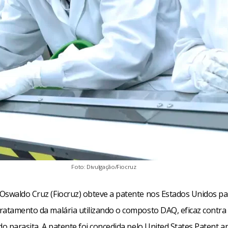
Foto: Divulgação/Fiocruz
Oswaldo Cruz (Fiocruz) obteve a patente nos Estados Unidos p
ratamento da malária utilizando o composto DAQ, eficaz contra
do parasita. A patente foi concedida pelo United States Patent a