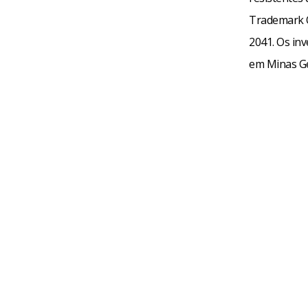
Trademark O
2041. Os in
em Minas Ge