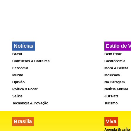
para países
envolveram 
(UCSF), a Un
Rio de Janei
Notícias
Estilo de 
Apesar dos 
Brasil
Bem Estar
ainda requer
Concursos & Carreiras
Gastronomia
Economia
Moda & Beleza
seguras e f
Mundo
Molecada
testes clíni
Opinião
Na Garagem
Política & Poder
Notícia Animal
Os pesquisa
Saúde
JBr Pets
Tecnologia & Inovação
Turismo
parasita da
atuais, o qu
Brasília
Viva
Agenda Brasília