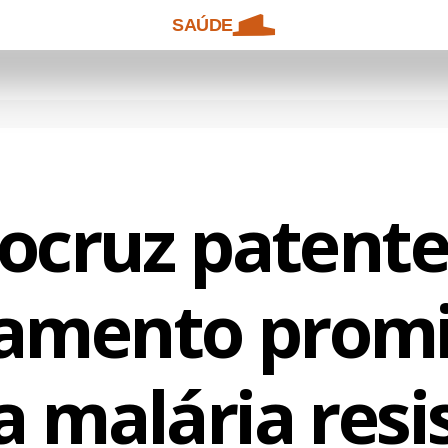
SAÚDE
iocruz patente
tamento promi
a malária resi