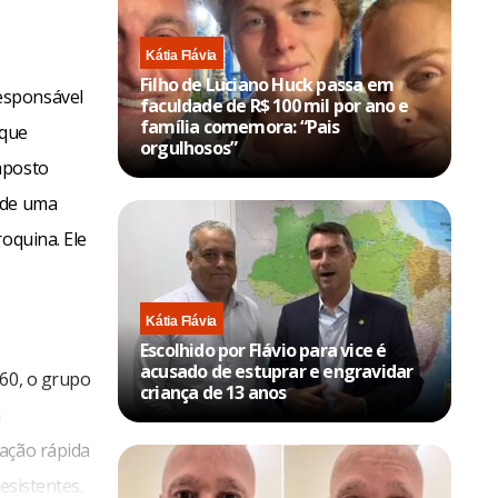
Kátia Flávia
Filho de Luciano Huck passa em
esponsável
faculdade de R$ 100 mil por ano e
família comemora: “Pais
 que
orgulhosos”
mposto
 de uma
oquina. Ele
Kátia Flávia
Escolhido por Flávio para vice é
acusado de estuprar e engravidar
960, o grupo
criança de 13 anos
m
 ação rápida
esistentes.