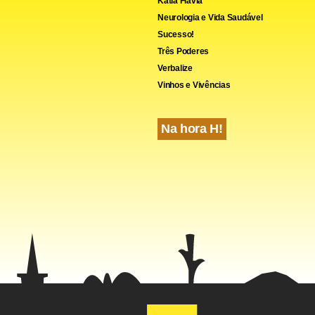
Kátia Flávia
Neurologia e Vida Saudável
Sucesso!
Três Poderes
Verbalize
Vinhos e Vivências
Na hora H!
cebook
WhatsApp
LinkedIn
Twitter
X
Telegram
Share