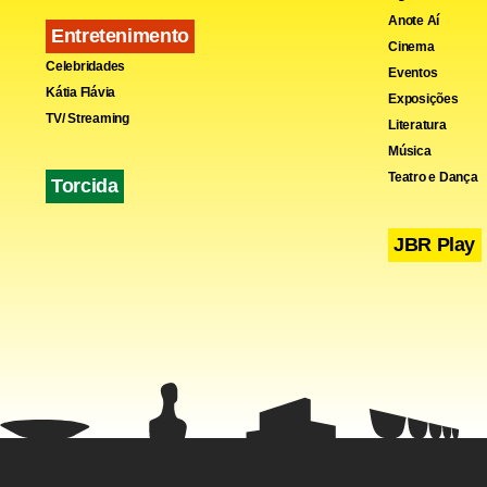
Anote Aí
Entretenimento
Cinema
Celebridades
Eventos
Kátia Flávia
Exposições
TV/ Streaming
Literatura
Música
Teatro e Dança
Torcida
JBR Play
Fa