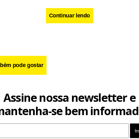
Continuar lendo
bém pode gostar
Assine nossa newsletter e
mantenha-se bem informad
que é o potencial de baixo custo do composto, o que o torna est