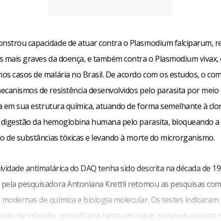
strou capacidade de atuar contra o Plasmodium falciparum, r
s mais graves da doença, e também contra o Plasmodium vivax,
os casos de malária no Brasil. De acordo com os estudos, o co
ecanismos de resistência desenvolvidos pelo parasita por meio
la em sua estrutura química, atuando de forma semelhante à clor
a digestão da hemoglobina humana pelo parasita, bloqueando a
ão de substâncias tóxicas e levando à morte do microrganismo.
ividade antimalárica do DAQ tenha sido descrita na década de 1
pela pesquisadora Antoniana Krettli retomou as pesquisas co
modernas de química e biologia molecular. Os testes indicaram
iciais da infecção, com eficácia tanto em cepas sensíveis quanto r