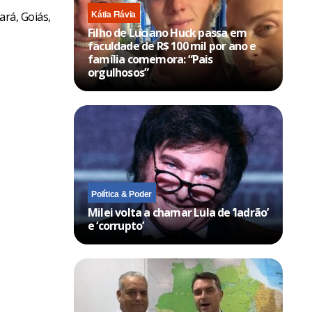
ará, Goiás,
Kátia Flávia
Filho de Luciano Huck passa em
faculdade de R$ 100 mil por ano e
família comemora: “Pais
orgulhosos”
Política & Poder
Milei volta a chamar Lula de ‘ladrão’
e ‘corrupto’