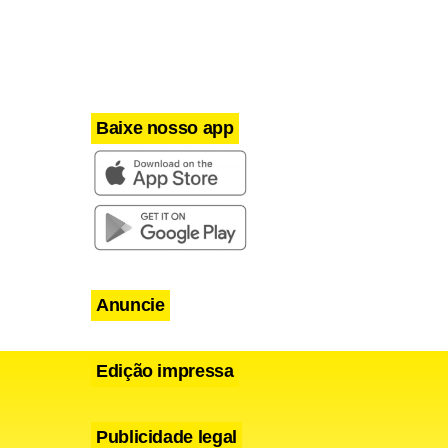
odo do ano
to, seguem
 dezembro.
Baixe nosso app
confirmados
as com a
Anuncie
Edição impressa
Publicidade legal