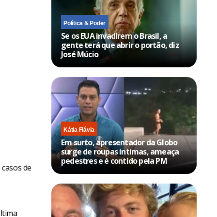
Política & Poder
Se os EUA invadirem o Brasil, a
gente terá que abrir o portão, diz
José Múcio
Kátia Flávia
Em surto, apresentador da Globo
surge de roupas íntimas, ameaça
pedestres e é contido pela PM
 casos de
ltima