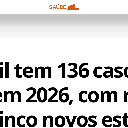
SAÚDE
il tem 136 cas
m 2026, com r
inco novos es