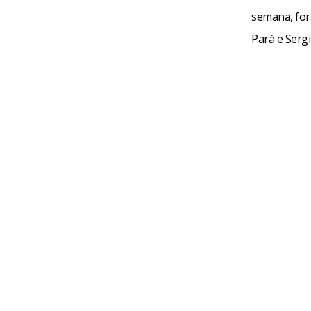
semana, fora
Pará e Serg