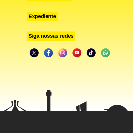
Expediente
Siga nossas redes
 MPXV, e a
, relações
o, como
 linfonodos
is
resentar