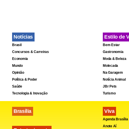
Registros d
passado, qu
em alerta d
Notícias
Estilo de 
Ao todo, de
Brasil
Bem Estar
14.614 caso
Concursos & Carreiras
Gastronomia
doença.
Economia
Moda & Beleza
Mundo
Molecada
Opinião
Na Garagem
Política & Poder
Notícia Animal
Saúde
JBr Pets
Tecnologia & Inovação
Turismo
Brasília
Viva
Agenda Brasília
Anote Aí