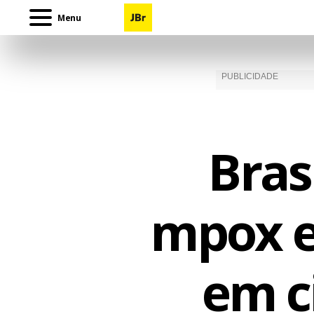
Menu
Bras
mpox e
em c