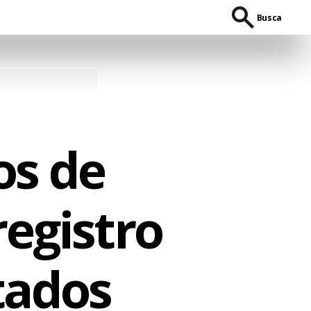
Busca
os de
egistro
tados