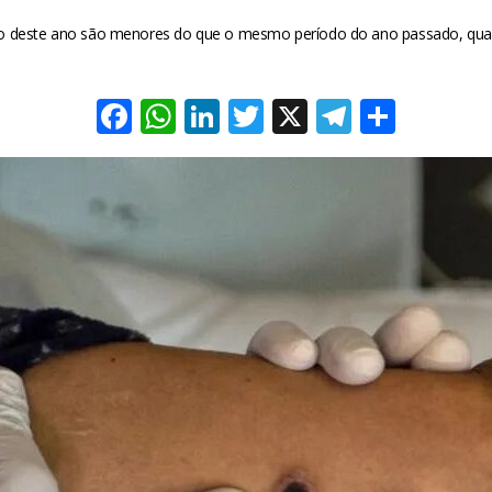
rço deste ano são menores do que o mesmo período do ano passado, qu
Facebook
WhatsApp
LinkedIn
Twitter
X
Telegra
Share