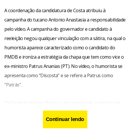
A coordenação da candidatura de Costa atribuiu à
campanha do tucano Antonio Anastasia a responsabilidade
pelo vídeo. A campanha do governador e candidato à
reeleição negou qualquer vinculação com a sátira, na qual o
humorista aparece caracterizado como o candidato do
PMDB e ironiza a estratégia da chapa que tem como vice o
ex-ministro Patrus Ananias (PT). No vídeo, o humorista se
apresenta como “Discosta” e se refere a Patrus como
“Patrás”.
“Se fazer humor no Brasil é uma ameaça às candidaturas,
tenho um sentimento que existe algo de errado no ar.
Continuar lendo
Humor não modifica voto verdadeiro. O candidato o terá