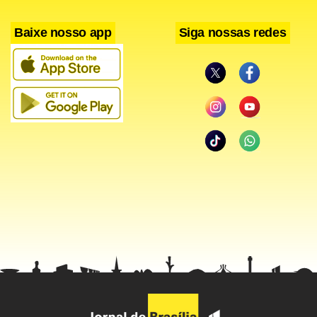
Baixe nosso app
Siga nossas redes
“Tenho uma forte ligação e crença pela política praticada
por Aécio, além de sermos amigos”, também declarou
Cavalcante, em manifestação distribuída por sua
assessoria. “Faço humor político há muitos anos imitando
nossos políticos FHC (Fernando Henrique Cardoso), Lula,
(José) Sarney, (Fernando) Collor, Itamar (Franco), Aécio e
agora Hélio.”
Ao participar de uma carreata em Contagem, Aécio
defendeu o vídeo do humorista, que classificou como uma
“manifestação artística, engraçada”. “Quando a coisa é feita
respeitosamente e com assinatura, é parte da democracia.