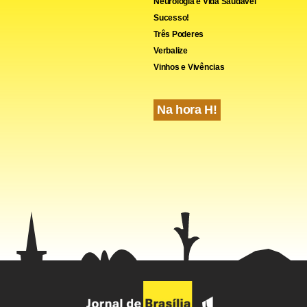
Neurologia e Vida Saudável
Sucesso!
Três Poderes
Verbalize
Vinhos e Vivências
Na hora H!
nteúdo
cebook
WhatsApp
LinkedIn
Twitter
X
Telegram
Share