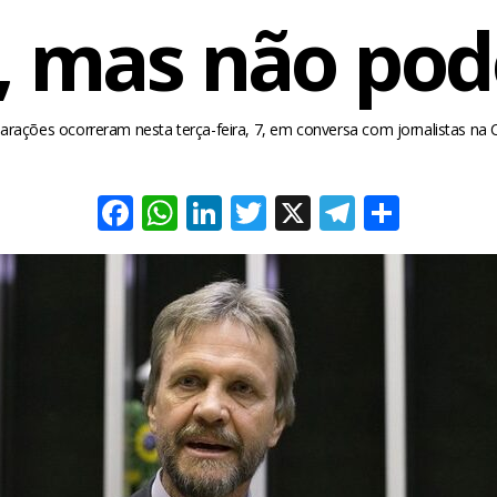
, mas não pod
larações ocorreram nesta terça-feira, 7, em conversa com jornalistas na
Facebook
WhatsApp
LinkedIn
Twitter
X
Telegra
Share