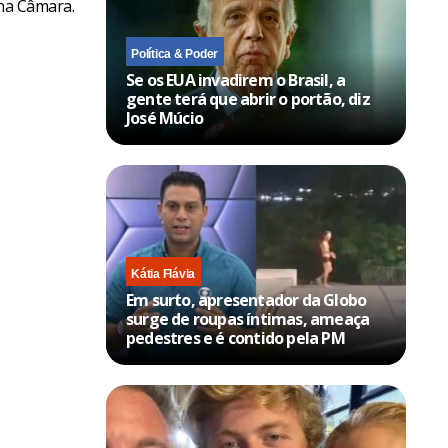
 na Câmara.
Política & Poder
Se os EUA invadirem o Brasil, a
gente terá que abrir o portão, diz
José Múcio
Kátia Flávia
Em surto, apresentador da Globo
surge de roupas íntimas, ameaça
pedestres e é contido pela PM