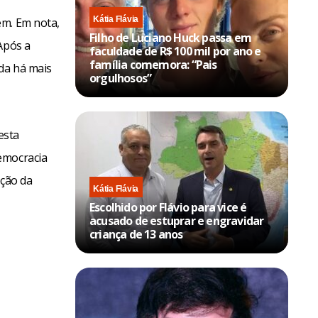
Kátia Flávia
em. Em nota,
Filho de Luciano Huck passa em
Após a
faculdade de R$ 100 mil por ano e
família comemora: “Pais
ada há mais
orgulhosos”
esta
emocracia
ução da
Kátia Flávia
Escolhido por Flávio para vice é
acusado de estuprar e engravidar
criança de 13 anos