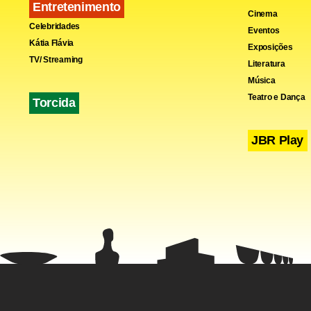
Entretenimento
Cinema
Celebridades
Eventos
Kátia Flávia
Exposições
TV/ Streaming
Literatura
Música
Teatro e Dança
Torcida
JBR Play
Estadão Co
Fa