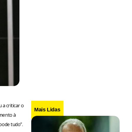
a criticar o
Mais Lidas
amento à
pode tudo”.