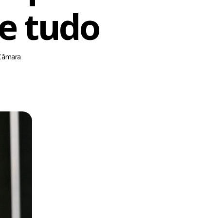
e tudo
 Câmara
m