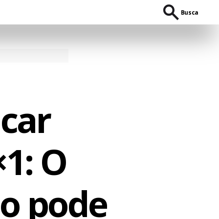
Busca
icar
1: O
do pode