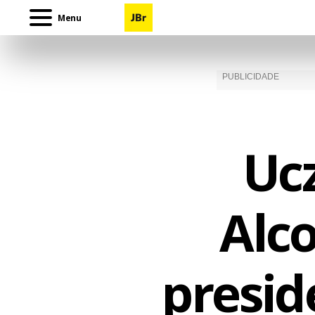
Menu
Ucz
Alc
presid