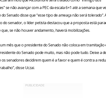
Uczai afirmou que Alcolumbre será tratado como “inimigo dos
es” se não avançar com a PEC da escala 6×1 até a semana que v
e do Senado disse que “esse tipo de ameaça não será tolerado”. 
o do senador, o líder petista destacou que a proposta está par
 que, se não houver andamento, haverá mobilizações.
 um mês que o presidente do Senado não coloca em tramitação 
presidente do Senado pode muito, mas não pode tudo. Deixe a d
xe os senadores decidirem quem é a favor e quem é contra a red
rabalho”, disse Uczai.