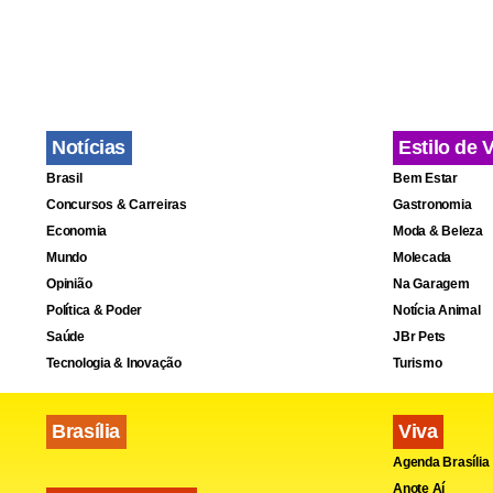
“Proselitism
do povo bras
disse. “Que
Comissão de 
Notícias
Estilo de 
Brasil
Bem Estar
A PEC da es
Concursos & Carreiras
Gastronomia
despachou a
Economia
Moda & Beleza
Mundo
Molecada
seja, a maté
Opinião
Na Garagem
submetido a
Política & Poder
Notícia Animal
recesso legis
Saúde
JBr Pets
Tecnologia & Inovação
Turismo
Brasília
Viva
Agenda Brasília
Anote Aí