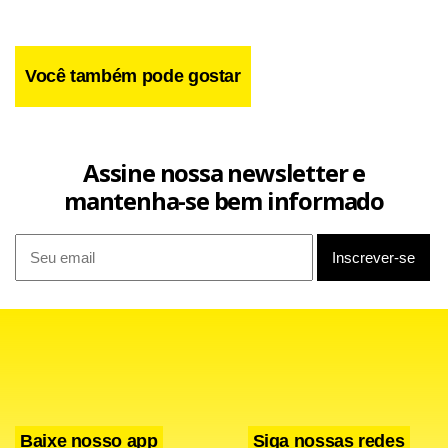
Você também pode gostar
Assine nossa newsletter e
mantenha-se bem informado
Apesar de considerar que Vorcaro “exagerou”, Temer
afirmou que, no Brasil, se “o sujeito foi acusado disso, tá
pré-condenado”. “Formalmente não está condenado, mas
Baixe nosso app
Siga nossas redes
objetivamente está pré-condenado. Eu digo isso de