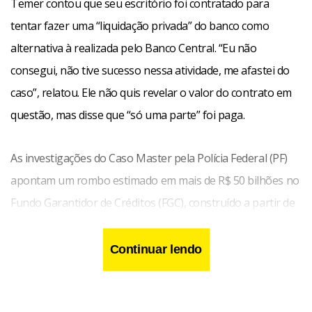
Temer contou que seu escritório foi contratado para
tentar fazer uma “liquidação privada” do banco como
alternativa à realizada pelo Banco Central. “Eu não
consegui, não tive sucesso nessa atividade, me afastei do
caso”, relatou. Ele não quis revelar o valor do contrato em
questão, mas disse que “só uma parte” foi paga.
As investigações do Caso Master pela Polícia Federal (PF)
apontam um rombo estimado em mais de R$ 50 bilhões no
Fundo Garantidor de Créditos (FGC), construído a partir de
fraude sistemática, emissão de títulos fictícios e desvios de
recursos. Vorcaro está preso preventivamente.
Continuar lendo