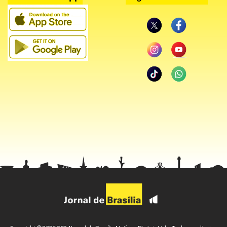
maneira didática”, afirmou, lembrando as etapas de
investigação, indiciamento e denúncia que antecedem o
processo penal.
O ex-presidente ainda comentou o contrato do escritório
da família do ministro do Supremo Tribunal Federal (STF),
Alexandre de Moraes, com o banqueiro.
Como mostrou o Estadão, a advogada Viviane Barci de
Moraes, mulher do ministro, encaminhou diretamente no
WhatsApp de Vorcaro a minuta do contrato de R$ 129
milhões em honorários para a prestação de serviços
jurídicos que previa a defesa dos interesses da instituição
perante o Banco Central, a Receita Federal e o Congresso