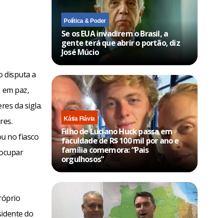
Política & Poder
Se os EUA invadirem o Brasil, a
gente terá que abrir o portão, diz
José Múcio
o disputa a
á em paz,
es da sigla.
Kátia Flávia
res.
Filho de Luciano Huck passa em
u no fiasco
faculdade de R$ 100 mil por ano e
família comemora: “Pais
 ocupar
orgulhosos”
róprio
sidente do