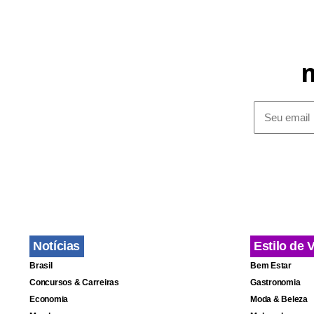
Fa
Notícias
Estilo de 
Brasil
Bem Estar
Concursos & Carreiras
Gastronomia
Economia
Moda & Beleza