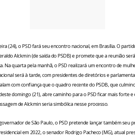
ira (24), o PSD fará seu encontro nacional, em Brasília. O partid
Geraldo Alckmin (de saída do PSDB) e promete que a reunião ser
. Na quarta pela manhã, o PSD realizará um encontro de mulher
cional será à tarde, com presidentes de diretórios e parlamenta
falam com confiança que o quadro recente do PSDB, que culmino
 deste domingo (21), abre caminho para o PSD ficar mais forte e
assagem de Alckmin seria simbólica nesse processo.
governador de São Paulo, o PSD pretende lançar também seu p
residencial em 2022, o senador Rodrigo Pacheco (MG), atual pre