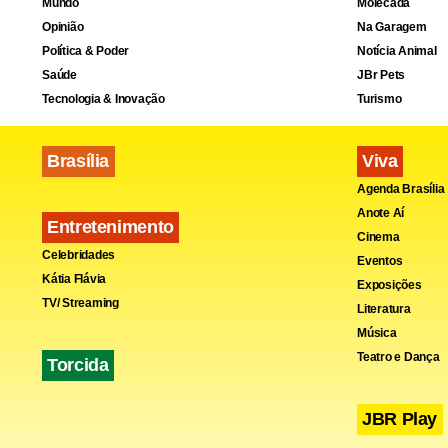
Mundo
Molecada
Opinião
Na Garagem
Política & Poder
Notícia Animal
Saúde
JBr Pets
Tecnologia & Inovação
Turismo
Brasília
Viva
Agenda Brasília
Anote Aí
Entretenimento
Cinema
Celebridades
Eventos
Kátia Flávia
Exposições
TV/ Streaming
Literatura
Música
Teatro e Dança
Torcida
JBR Play