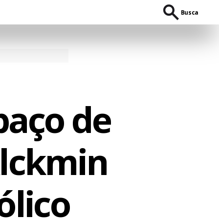
Busca
paço de
Alckmin
ólico