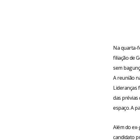
Na quarta-fe
filiação de 
sem bagunça
A reunião na
Lideranças 
das prévias
espaço. A p
Além do ex-
candidato p