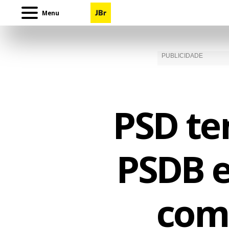
Menu
PSD te
PSDB e
como