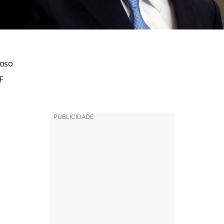
toso
F