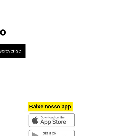
o
Baixe nosso app