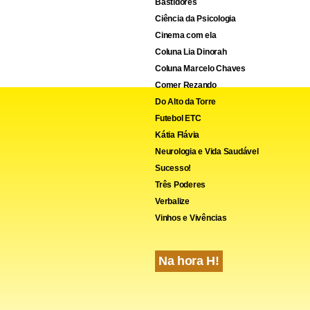
Bastidores
Ciência da Psicologia
Cinema com ela
Coluna Lia Dinorah
Coluna Marcelo Chaves
Comer Rezando
Do Alto da Torre
Futebol ETC
Kátia Flávia
Neurologia e Vida Saudável
Sucesso!
Três Poderes
Verbalize
Vinhos e Vivências
Na hora H!