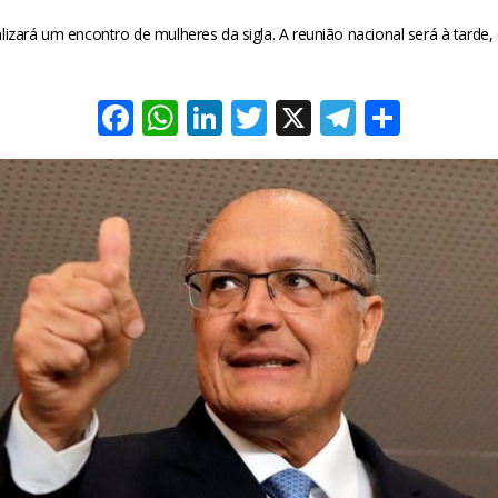
izará um encontro de mulheres da sigla. A reunião nacional será à tarde
Facebook
WhatsApp
LinkedIn
Twitter
X
Telegra
Share