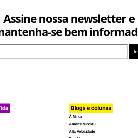
Assine nossa newsletter e
cebook
WhatsApp
LinkedIn
Twitter
X
Telegram
Share
mantenha-se bem informad
Vida
Blogs e colunas
À Mesa
Analice Nicolau
Alta Velocidade