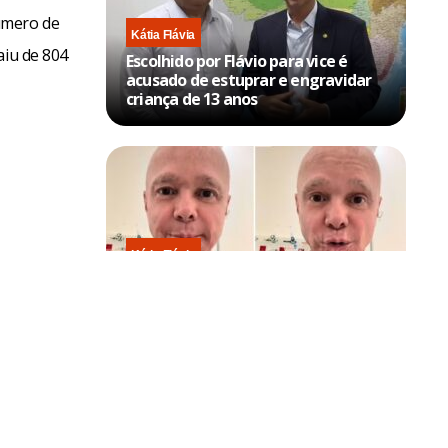
úmero de
Kátia Flávia
aiu de 804
Escolhido por Flávio para vice é
acusado de estuprar e engravidar
criança de 13 anos
Kátia Flávia
Em tratamento contra câncer raro,
Netinho sofre queda no banheiro
após sessão de quimio