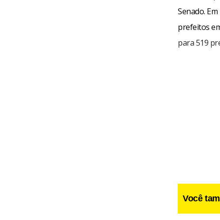
Senado. Em 
prefeitos em
para 519 pre
Você tam