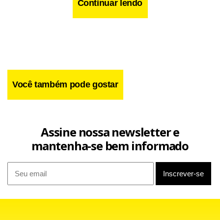
Continuar lendo
Você também pode gostar
Assine nossa newsletter e
mantenha-se bem informado
Em 2007,
foram identificados outros dois lotes de
dosage
Cialis falsificado. Em 21 de fevereiro, a Anvisa determinou a
apreensão do lote A510410. Este mês, já havia sido