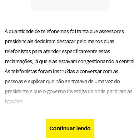
A quantidade de telefonemas foi tanta que assessores
presidenciais decidiram destacar pelo menos duas
telefonistas para atender especificamente estas
reclamações, já que elas estavam congestionando a central.
As telefonistas foram instruídas a conversar com as
pessoas e explicar que não se tratava de uma voz do
presidente e que o governo investiga de onde partiram as
ligações.
Elas pedem que as pessoas colaborem informando seu
Continuar lendo
número para que fosse checada a origem dos telefonemas.