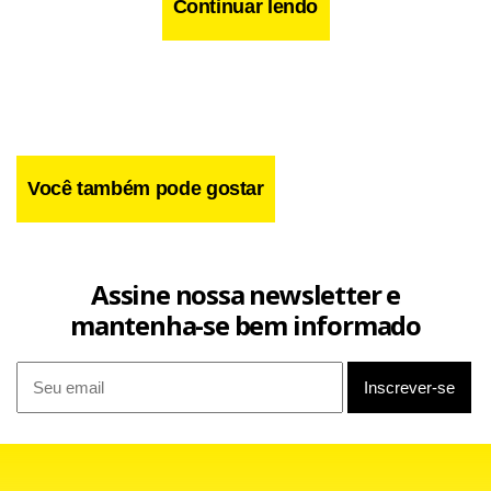
Continuar lendo
Você também pode gostar
Assine nossa newsletter e
mantenha-se bem informado
Javier Octávio, secretário de governo da província de
Córdoba, disse que considera o processo de eleições no
Brasil um dos melhores e mais modernos do mundo. “É um
modelo que nós da América Latina queremos seguir”,
afirmou à Agência Brasil.