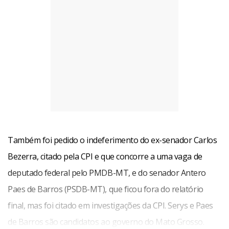
Também foi pedido o indeferimento do ex-senador Carlos
Bezerra, citado pela CPI e que concorre a uma vaga de
deputado federal pelo PMDB-MT, e do senador Antero
Paes de Barros (PSDB-MT), que ficou fora do relatório
final, mas foi citado em investigações da CPI. Serys e Paes
de Barros são candidatos ao governo do Mato Grosso.