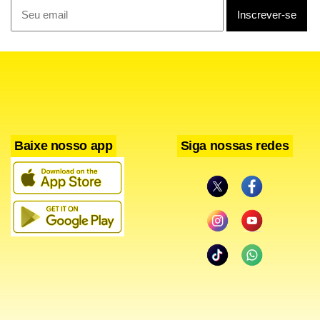
Baixe nosso app
Siga nossas redes
O presidente também rebateu acusações de envolvimento
do atual governo no escândalo do Banco Master,
atribuindo as irregularidades à gestão anterior do ex-
presidente Jair Bolsonaro. Segundo Lula, as “falcatruas”
ocorreram após a aprovação do banco pelo Banco Central
em setembro de 2019, sob o comando de Roberto Campos