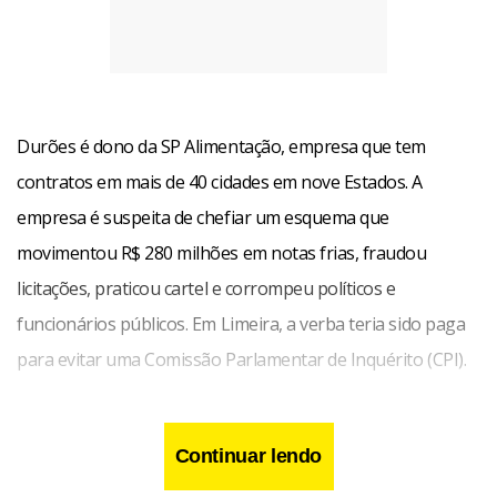
Durões é dono da SP Alimentação, empresa que tem
contratos em mais de 40 cidades em nove Estados. A
empresa é suspeita de chefiar um esquema que
movimentou R$ 280 milhões em notas frias, fraudou
licitações, praticou cartel e corrompeu políticos e
funcionários públicos. Em Limeira, a verba teria sido paga
para evitar uma Comissão Parlamentar de Inquérito (CPI).
Segundo denúncia do Ministério Público Estadual (MPE), o
Continuar lendo
vereador lavou dinheiro da propina comprando um