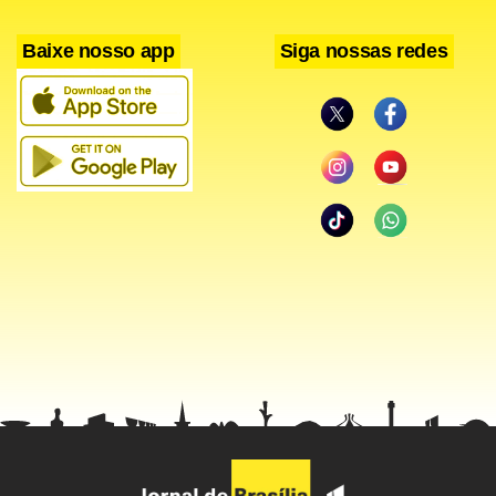
Baixe nosso app
Siga nossas redes
PCC
Quem também deixou de ser preso foi Claudinei Alves dos
Santos, o Ney Santos, candidato a deputado federal pelo
PSC. A Justiça paulista decretou a prisão temporária dele
no dia 17. Porém, Ney Santos conseguiu um salvo-conduto
no Tribunal de Justiça (TJ) e poderá ficar em liberdade até
48 horas após as eleições de domingo.
Conforme a Polícia Civil, desde 2006, quando saiu da cadeia
após ser preso por roubo, Ney Santos acumulou
patrimônio de R$ 50 milhões. Agora, ele é acusado de